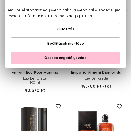
28.320 Ft -tól
20.900 Ft -tól
GIORGIO ARMANI
GIORGIO ARMANI
Armani Eau Pour Homme
Emporio Armani Diamonds
Eau De Toilette
Eau De Toilette
100 ml
18.700 Ft -tól
42.370 Ft