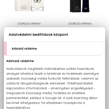
GIORGIO ARMANI
GIORGIO ARMANI
Acqua di Gio
Armani Code Pour Homme
Utántölthető Eau De Parfum
Klasszikus Eau De Toilette
30.520 Ft -tól
42.370 Ft -tól
GIORGIO ARMANI
GIORGIO ARMANI
Armani Code Pour Homme
Armani Code Pour Homme
Utántölthető Eau De Parfum
Utántölthető Eau De Toilette