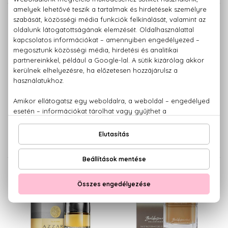
AZZARO
AZZARO
Wanted By Night
Wanted
Eau De Parfum
Eau De Parfum
100 ml
100 ml
24.410 Ft
20.460 Ft