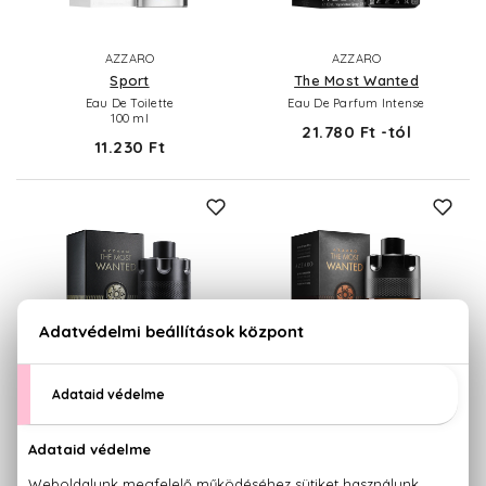
AZZARO
AZZARO
Sport
The Most Wanted
Eau De Toilette
Eau De Parfum Intense
100 ml
21.780 Ft -tól
11.230 Ft
AZZARO
AZZARO
The Most Wanted
The Most Wanted
Eau De Toilette Intense
Parfum
21.340 Ft -tól
24.410 Ft -tól