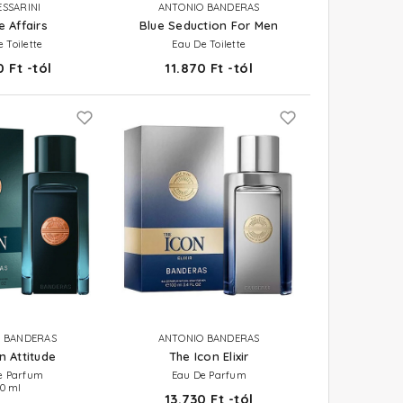
SSARINI
ANTONIO BANDERAS
e Affairs
Blue Seduction For Men
 Toilette
Eau De Toilette
 Ft -tól
11.870 Ft -tól
 BANDERAS
ANTONIO BANDERAS
n Attitude
The Icon Elixir
e Parfum
Eau De Parfum
00 ml
13.730 Ft -tól