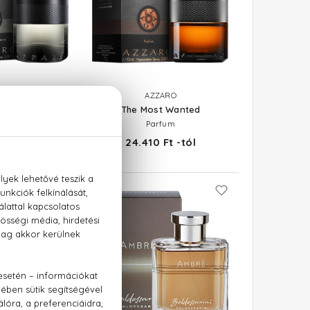
ZARO
AZZARO
st Wanted
The Most Wanted
lette Intense
Parfum
 Ft -tól
24.410 Ft -tól