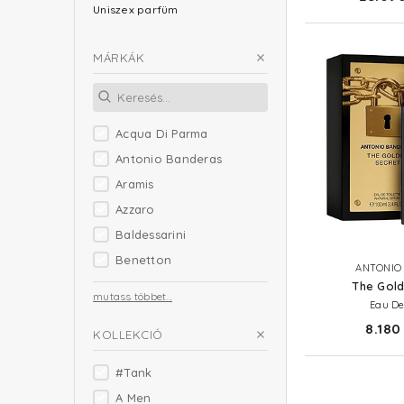
Uniszex parfüm
MÁRKÁK
Acqua Di Parma
Antonio Banderas
Aramis
Azzaro
Baldessarini
Benetton
ANTONIO
The Gold
mutass többet...
Eau De
8.180 
KOLLEKCIÓ
#Tank
A Men