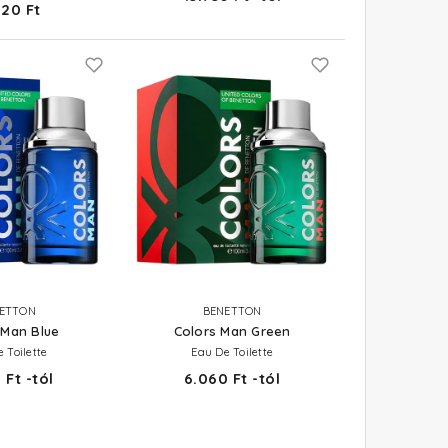
520 Ft
ETTON
BENETTON
 Man Blue
Colors Man Green
 Toilette
Eau De Toilette
 Ft -tól
6.060 Ft -tól