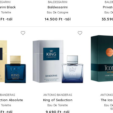
SSARINI
BALDESSARINI
BALDE
rini Black
Baldessarini
Privat
 Toilette
Eau De Cologne
Eau De
Ft -tól
14.500 Ft -tól
33.590
 BANDERAS
ANTONIO BANDERAS
ANTONIO
ction Absolute
King of Seduction
The Ico
 Toilette
Eau De Toilette
Eau D
1
Ft -tól
9.690 Ft -tól