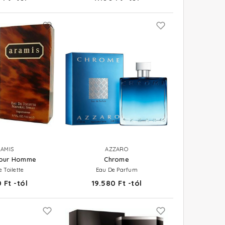
AMIS
AZZARO
Pour Homme
Chrome
 Toilette
Eau De Parfum
 Ft -tól
19.580 Ft -tól