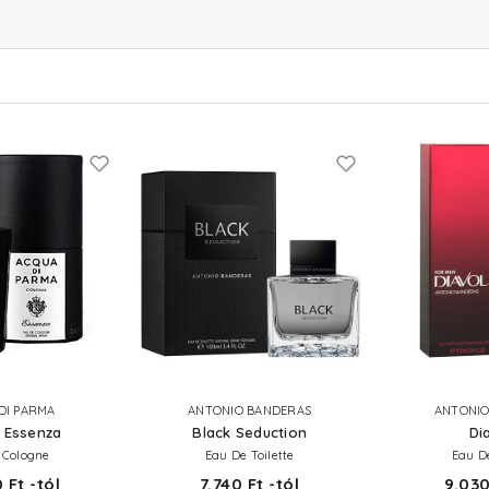
DI PARMA
ANTONIO BANDERAS
ANTONIO
 Essenza
Black Seduction
Di
 Cologne
Eau De Toilette
Eau De
 Ft -tól
7.740 Ft -tól
9.030