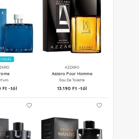
ONSÁG
ZARO
AZZARO
rome
Azzaro Pour Homme
rfum
Eau De Toilette
 Ft -tól
13.190 Ft -tól