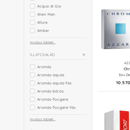
Acqua di Gio
Alien Man
Allure
Amber
mutass többet...
ILLATCSALÁD
AZ
Aromás
Ch
Aromás-aquás
Eau De
10.570
Aromás-aquás-fás
Aromás-bőrös
Aromás-fougere
Aromás-fougere-fás
mutass többet...