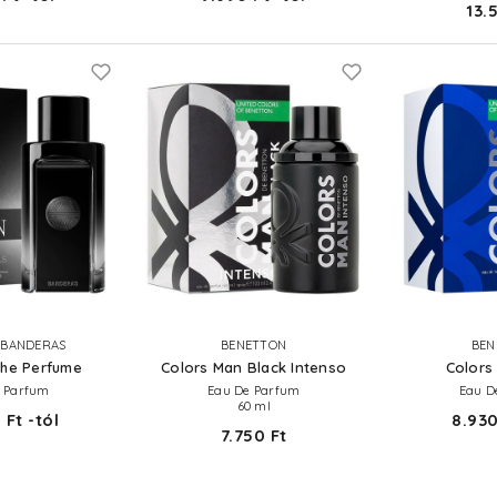
13.
 BANDERAS
BENETTON
BEN
The Perfume
Colors Man Black Intenso
Colors
 Parfum
Eau De Parfum
Eau De
60 ml
 Ft -tól
8.930
7.750 Ft