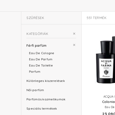
SZŰRÉSEK
551
TERMÉK
KATEGÓRIÁK
Férfi parfüm
Eau De Cologne
Eau De Parfum
Eau De Toilette
Parfum
Különleges kiszerelések
Női parfüm
ACQUA 
Parfümös kozmetikumok
Colonia
Eau De
Speciális termékek
23.090