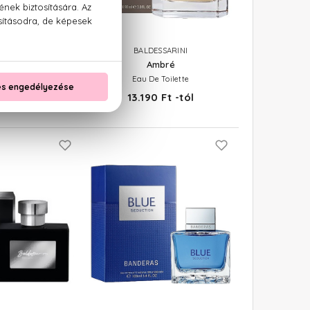
ZARO
BALDESSARINI
nted
Ambré
 Toilette
Eau De Toilette
 Ft -tól
13.190 Ft -tól