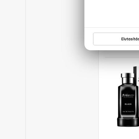
AZ
Wanted 
Eau De
10
24.4