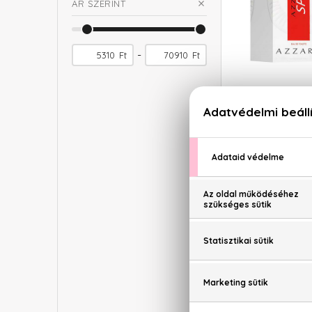
ÁR SZERINT
-
Ft
Ft
AZ
Sp
Eau De
10
11.2