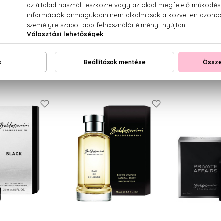
ZARO
AZZARO
AZ
By Night
Wanted
Wa
 Parfum
Eau De Parfum
Eau De
0 ml
100 ml
15.430
10 Ft
20.460 Ft