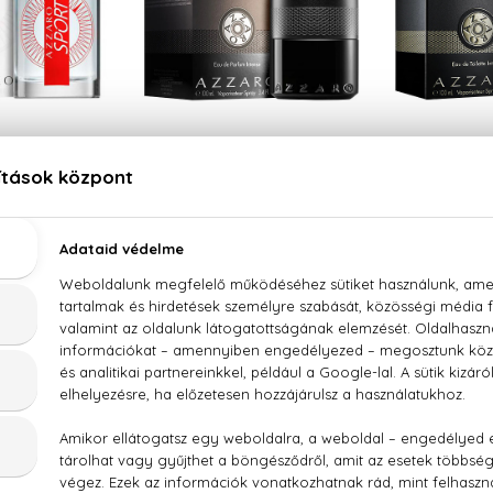
ZARO
AZZARO
AZ
ort
The Most Wanted
The Mo
 Toilette
Eau De Parfum Intense
Eau De Toi
0 ml
21.780 Ft -tól
21.340
30 Ft