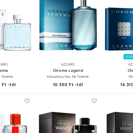
ÚJD
ZARO
AZZARO
AZ
rome
Chrome Legend
Ch
 Toilette
Klasszikus Eau De Toilette
Pa
 Ft -tól
10.350 Ft -tól
16.310