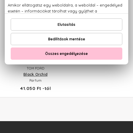
18.070 Ft
15.680 Ft
TOM FORD
Black Orchid
Parfum
41.050 Ft -tól