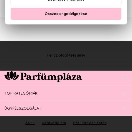
1.650 Ft
1.530 Ft
Fel az oldal tetejére!
TOP KATEGÓRIÁK
ÜGYFÉLSZOLGÁLAT
ÁSZF
Adatvédelem
Szállítás és fizetés