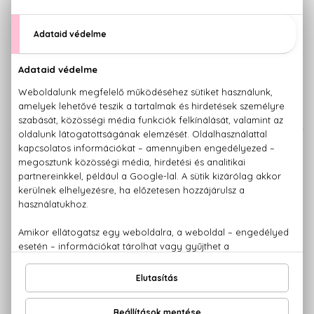
BIO
BIO
COSNATURE
COSNATURE
Avokádó és mandula
Avokádó és mandula
Regeneráló kondicionáló
Regeneráló sampon
250 ml
200 ml
1.650 Ft
1.530 Ft
BIO
BIO
COSNATURE
COSNATURE
Gránátalma
Komló
Volumennövelő kondícionáló
3 az 1-ben élénkítő tusfürdő és
250 ml
sampon
200 ml