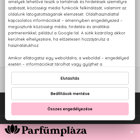
BIO
DR. ORGANIC
Marokkói Argánolaj
Hajápoló szérum
100 ml
7.380 Ft
Fel az oldal tetejére!