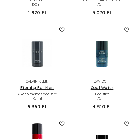
150 ml
75 ml
1.870 Ft
5.070 Ft
CALVIN KLEIN
DAVIDOFF
Eternity For Men
Cool Water
Alkoholmentes deo stift
Deo stift
75 ml
75 ml
5.360 Ft
4.510 Ft