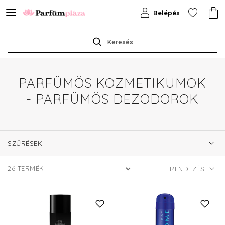
Belépés
Keresés
PARFÜMÖS KOZMETIKUMOK
- PARFÜMÖS DEZODOROK
SZŰRÉSEK
26
TERMÉK