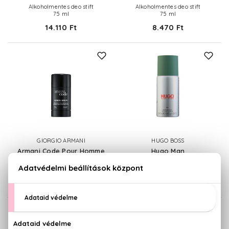
Alkoholmentes deo stift
Alkoholmentes deo stift
75 ml
75 ml
14.110 Ft
8.470 Ft
GIORGIO ARMANI
HUGO BOSS
Armani Code Pour Homme
Hugo Man
Deo stift
Deo spray
75 ml
150 ml
7.900 Ft
4.790 Ft