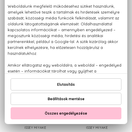
ISSEY MIYAKE
ISSEY MIYAKE
L'eau D'Issey
L'eau D'Issey
Deo spray
Golyós dezodor
100 ml
50 ml
14.930 Ft
12.700 Ft
ISSEY MIYAKE
ISSEY MIYAKE