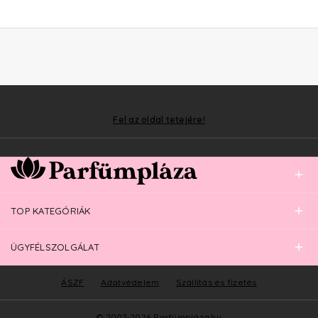
Fel az oldal tetejére!
TOP KATEGÓRIÁK
ÜGYFÉLSZOLGÁLAT
ÁSZF
Adatvédelem
Szállítás és fizetés
© 2007-2026 Parfümpláza.hu