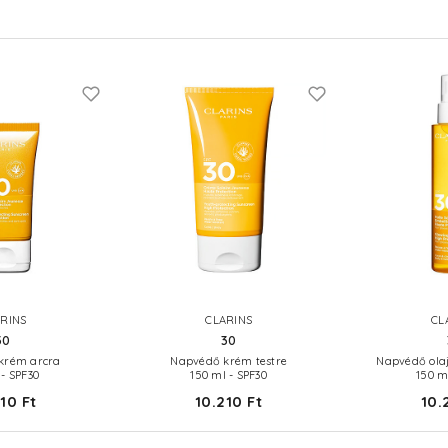
RINS
CLARINS
CL
30
30
krém arcra
Napvédő krém testre
Napvédő olaj
 - SPF30
150 ml - SPF30
150 m
10 Ft
10.210 Ft
10.