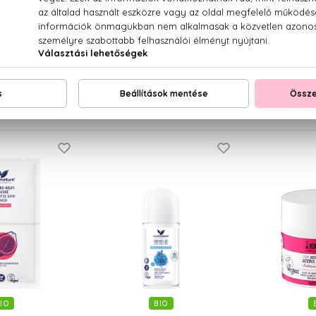
IO
BIO
ATURE
COSNATURE
COS
átalma
Gránátalma
K
örnyékápoló krém
Regeneráló olaj
3 az 1-ben élé
 ml
100 ml
sa
2
50 Ft
2.760 Ft
1.5
IO
BIO