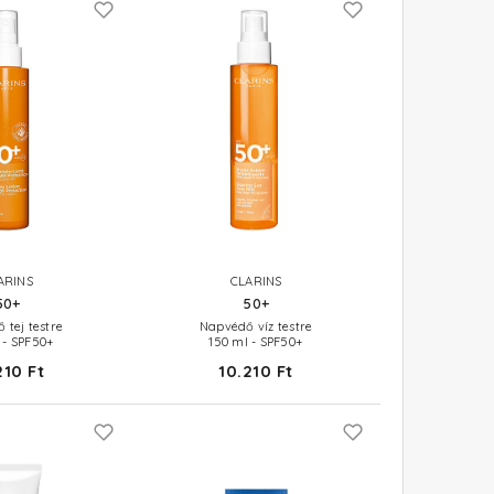
ARINS
CLARINS
50+
50+
 tej testre
Napvédő víz testre
 - SPF50+
150 ml - SPF50+
210 Ft
10.210 Ft