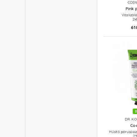
COSN
Pink 
Vitalizá
2x
61
B
DR. KO
Coo
Hűsítő pórusöss
75