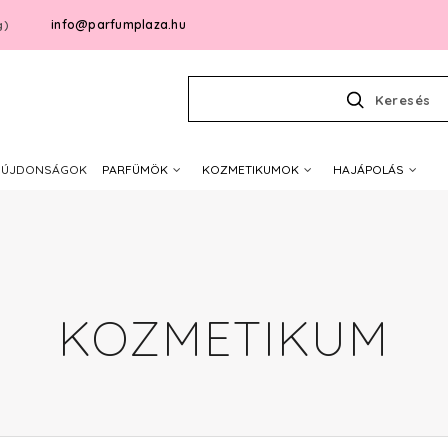
info@parfumplaza.hu
g)
Keresés
ÚJDONSÁGOK
PARFÜMÖK
KOZMETIKUMOK
HAJÁPOLÁS
KOZMETIKUM