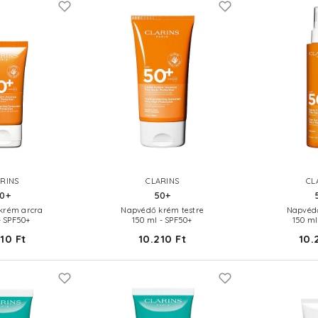
RINS
CLARINS
CL
0+
50+
krém arcra
Napvédő krém testre
Napvédő
- SPF50+
150 ml - SPF50+
150 ml
10 Ft
10.210 Ft
10.