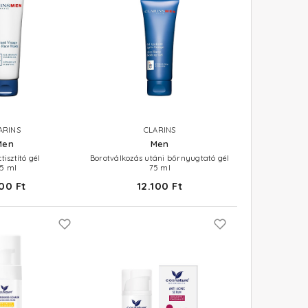
ARINS
CLARINS
Men
Men
tisztító gél
Borotválkozás utáni bőrnyugtató gél
25 ml
75 ml
00 Ft
12.100 Ft