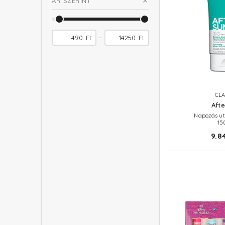
ÁR SZERINT
-
Ft
Ft
CLA
Afte
Napozás ut
15
9.8