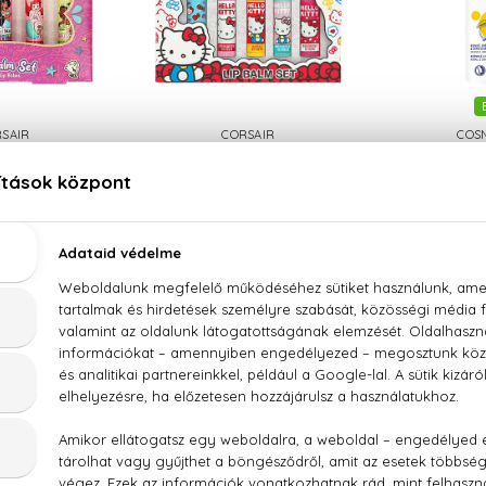
SAIR
CORSAIR
COS
Princesa
Hello Kitty
Citrom é
alzsam
Ajakbalzsam
3 in 1 a
t 5x4 g
Szett 5x4 g
1
70 Ft
2.760 Ft
2.0