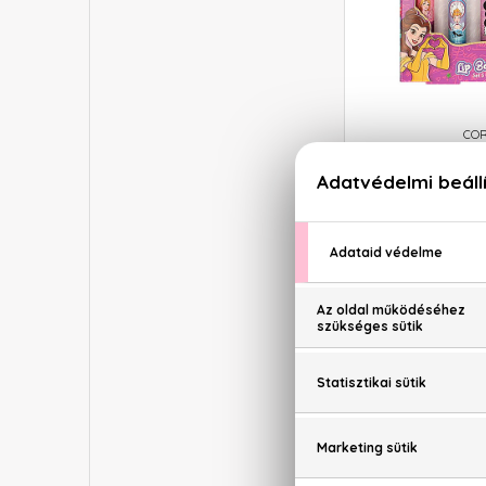
COR
Disney 
Ajakb
Szet
7.8