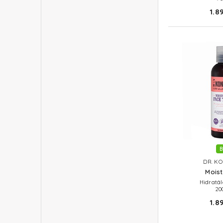
1.8
B
DR. KO
Moist
Hidratál
20
1.8