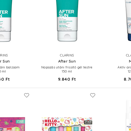
RINS
CLARINS
CL
r Sun
After Sun
áni balzsam
Napozás utáni frissítő gél testre
Aktív arc
0 ml
150 ml
1
40 Ft
9.840 Ft
8.7