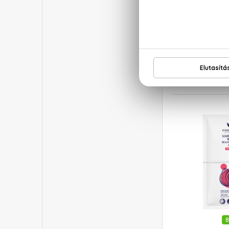
B
COSN
Grán
Feszesítő szemk
15
2.4
B