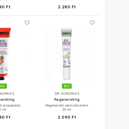
90 Ft
2.280 Ft
BIO
BIO
ONOPKA'S
DR. KONOPKA'S
erating
Regenerating
ó arcpakolás
Regeneráló szemránckrém
5 ml
20 ml
90 Ft
2.090 Ft