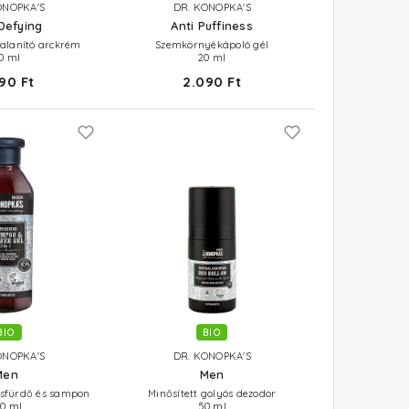
ONOPKA'S
DR. KONOPKA'S
Defying
Anti Puffiness
talanító arckrém
Szemkörnyékápoló gél
0 ml
20 ml
90 Ft
2.090 Ft
BIO
BIO
ONOPKA'S
DR. KONOPKA'S
Men
Men
 tusfürdő és sampon
Minősített golyós dezodor
80 ml
50 ml