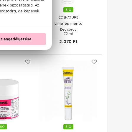
BIO
BIO
NATURE
COSNATURE
omló
Lime és menta
nkítő tusfürdő és
Deo spray
mpon
75 ml
00 ml
2.070 Ft
30 Ft
BIO
BIO