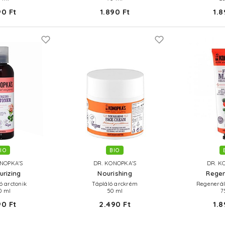
90 Ft
1.890 Ft
1.8
IO
BIO
NOPKA'S
DR. KONOPKA'S
DR. K
urizing
Nourishing
Regen
ó arctonik
Tápláló arckrém
Regenerál
0 ml
50 ml
7
90 Ft
2.490 Ft
1.8