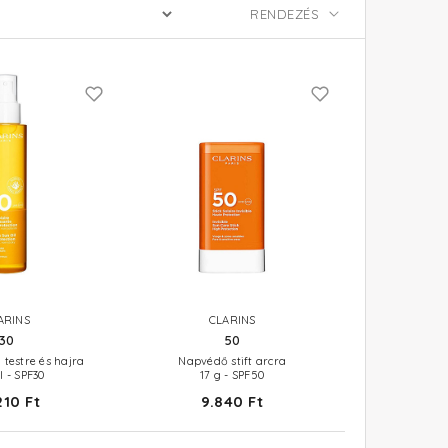
ARINS
CLARINS
30
50
 testre és hajra
Napvédő stift arcra
l - SPF30
17 g - SPF50
210 Ft
9.840 Ft