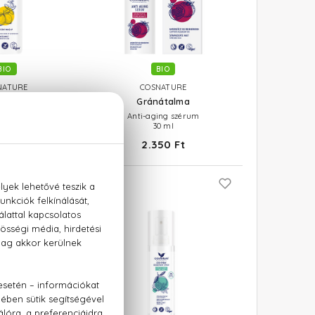
BIO
BIO
NATURE
COSNATURE
s citromfű
Gránátalma
rclemosó hab
Anti-aging szérum
50 ml
30 ml
40 Ft
2.350 Ft