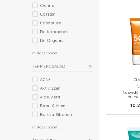
Clarins
Corsair
Cosnature
Dr. Konopka's
Dr. Organic
mutass többet...
TERMÉKCSALÁD
ACNE
CLA
5
Aktív Szén
Napvédő 
Aloe Vera
50 ml 
10.2
Baby & Mum
Bereza Siberica
mutass többet...