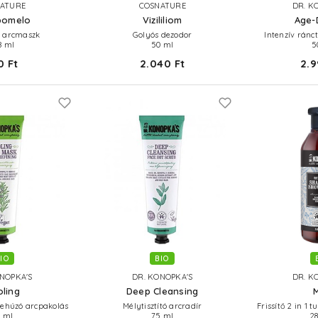
ATURE
COSNATURE
DR. K
pomelo
Vizililiom
Age-
ló arcmaszk
Golyós dezodor
Intenzív ránc
8 ml
50 ml
5
0 Ft
2.040 Ft
2.9
IO
BIO
NOPKA'S
DR. KONOPKA'S
DR. K
ling
Deep Cleansing
zehúzó arcpakolás
Mélytisztító arcradír
Frissítő 2 in 1
 ml
75 ml
2