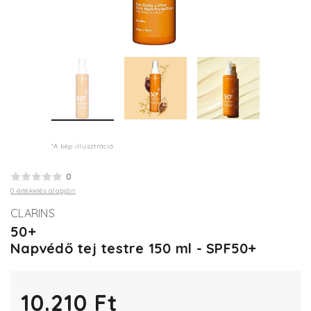
*A kép illusztráció
0
0 értékelés alapján
CLARINS
50+
Napvédő tej testre 150 ml - SPF50+
10.210 Ft