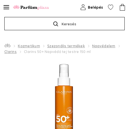
Belépés
Keresés
Kozmetikum
Szezonális termékek
Napvédelem
Clarins
Clarins 50+ Napvédő tej testre 150 ml