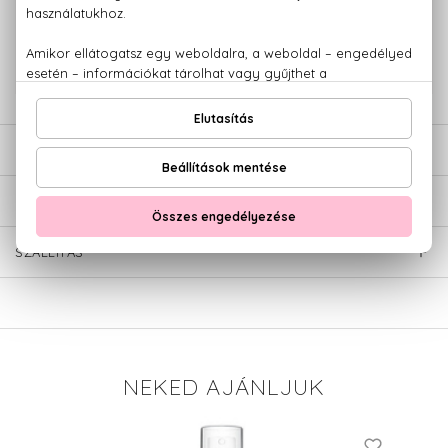
+36 20
Kérdésed van, elakadtál? Hívd ügyfélszolgálatunkat:
779 1926
LEÍRÁS
ÉRTÉKELÉSEK (0)
SZÁLLÍTÁS
NEKED AJÁNLJUK