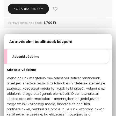
KOSÁRBA TESZEM
Törzsvásárlóknak csak:
9.700 Ft
KAPCSOLÓDÓ TERMÉKEK
50+ Napvédő krém arcra 50 ml -
10.210 Ft
SPF50+
50+ Napvédő krém testre 150 ml -
10.210 Ft
SPF50+
50+ Napvédő víz testre 150 ml -
10.210 Ft
SPF50+
100% eredeti termékek,
14 napos visszaküldési garanciával