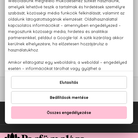
ECHOSLINE
ECHOSLINE
Echos Perm P1
Echos Perm P2
Csomag dauervízzel és
Csomag dauervízzel és
neutralizálóval
neutralizálóval
Szett 100+120 ml
Szett 100+120 ml
4.380 Ft
4.680 Ft
Fel az oldal tetejére!