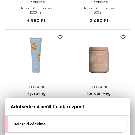
Discipline
Discipline
Hajsimító hajmaszk
Hajsimító hajmaszk
1000 ml
300 ml
4.980 Ft
2.680 Ft
ECHOSLINE
ECHOSLINE
Hydrating
Keratin Veg
Hidratáló hajmaszk
Intenzív hajszerkezet-újjáépítő
300 ml
pakolás
1000 ml
2.380 Ft
4.980 Ft