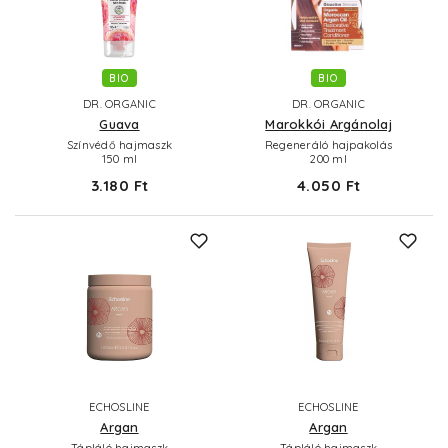
BIO
BIO
DR. ORGANIC
DR. ORGANIC
Guava
Marokkói Argánolaj
Színvédő hajmaszk
Regeneráló hajpakolás
150 ml
200 ml
3.180 Ft
4.050 Ft
ECHOSLINE
ECHOSLINE
Argan
Argan
Tápláló hajmaszk
Tápláló hajmaszk