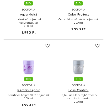
BIO
BIO
ECOFORIA
ECOFORIA
Aqua Moist
Color Protect
Hidratáló hajmaszk
Ceramidos színvédő hajmaszk
hialuronsavval
200 ml
200 ml
1.990 Ft
1.990 Ft
BIO
BIO
ECOFORIA
ECOFORIA
Keratin Repair
Loss Control
Keratinos helyreállító hajmaszk
Hajhullás elleni fejbőrmaszk
200 ml
posztbiotikumokkal
200 ml
1.990 Ft