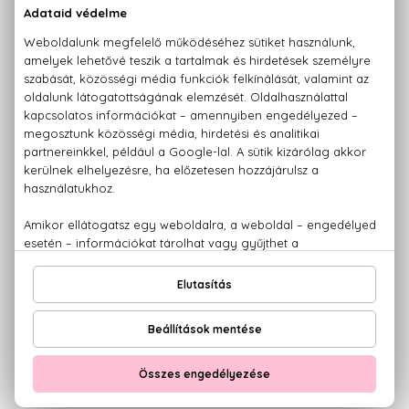
ECHOSLINE
ECHOSLINE
Keratin Veg
Ki-Power Veg
Intenzív hajszerkezet-újjáépítő
Hajszerkezet-újjáépítő záró maszk
pakolás
1000 ml
300 ml
4.680 Ft
2.580 Ft