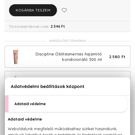
KOSÁRBA TESZEM
Törzsvásárlóknak csak:
2.546 Ft
KAPCSOLÓDÓ TERMÉKEK
Discipline Öblítésmentes hajsimító
2.580 Ft
kondicionáló 300 ml
Discipline Hajsimító spray 200 ml
4.280 Ft
Discipline Hajsimító szérum 100 ml
5.880 Ft
Discipline Hajsimító hajmaszk 1000 ml
4.980 Ft