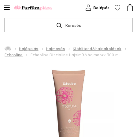
Belépés
Keresés
Hajápolás
Hajmosás
Kiöblítendő hajpakolások
Echosline
Echosline Discipline Hajsimító hajmaszk 300 ml