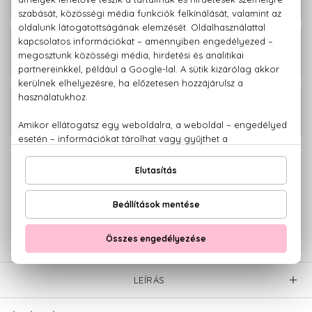
Discipline Hajsimító sampon 300 ml
2.580 Ft
Discipline Hajsimító sampon 1000 ml
4.380 Ft
100% eredeti termékek,
14 napos visszaküldési garanciával
+36 20
Kérdésed van, elakadtál? Hívd ügyfélszolgálatunkat:
779 1926
LEÍRÁS