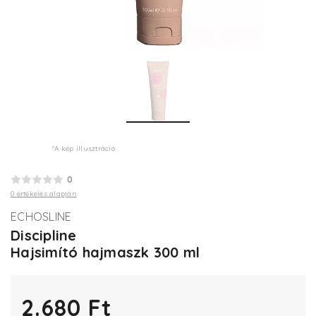
*A kép illusztráció
0
0 értékelés alapján
ECHOSLINE
Discipline
Hajsimító hajmaszk 300 ml
2.680 Ft