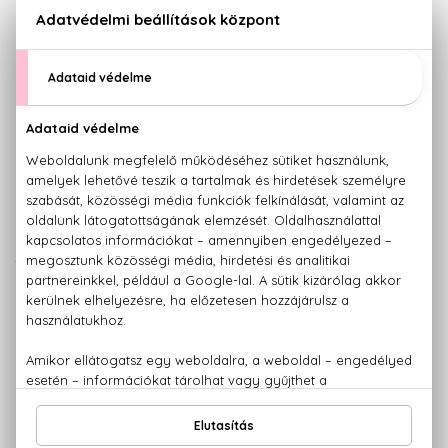
BIO
CLARINS
NATURA SIBERICA
Men
Wild Instinct
Borotválkozás utáni bőrnyugtató
Szakállszérum
gél
50 ml
75 ml
3.390 Ft
12.100 Ft
BIO