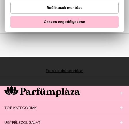
NATURA SIBERICA
Yak And Yeti
Borotválkozás utáni hűsítő gél
150 ml
2.890 Ft
Fel az oldal tetejére!
TOP KATEGÓRIÁK
ÜGYFÉLSZOLGÁLAT