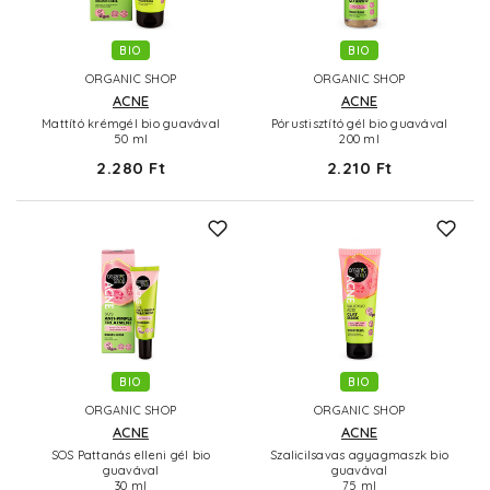
BIO
BIO
ORGANIC SHOP
ORGANIC SHOP
ACNE
ACNE
Mattító krémgél bio guavával
Pórustisztító gél bio guavával
50 ml
200 ml
2.280 Ft
2.210 Ft
BIO
BIO
ORGANIC SHOP
ORGANIC SHOP
ACNE
ACNE
SOS Pattanás elleni gél bio
Szalicilsavas agyagmaszk bio
guavával
guavával
30 ml
75 ml