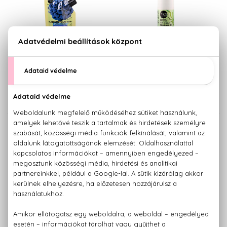
BIO
ORGANIC SHOP
ORGANIC SHOP
Age Defence
Alga és 7 ásvány
Szedres agyagmaszk peptidekkel
Minősített golyós dezodor
100 ml
50 ml
1.130 Ft
1.850 Ft
BIO
BIO
ORGANIC SHOP
ORGANIC SHOP
Alma és szőlő
Aloe vera és avokádó