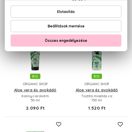
Minősített fogkrém érzékeny
Gyengéd arctisztító gél
fogakra
200 ml
100 g
1.520 Ft
1.660 Ft
BIO
BIO
ORGANIC SHOP
ORGANIC SHOP
Aloe vera és avokádó
Aloe vera és avokádó
Könnyű arckrém
Tisztító micellás víz
50 ml
150 ml
2.090 Ft
1.520 Ft