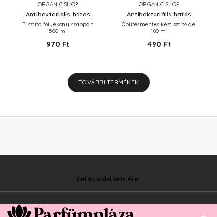
ORGANIC SHOP
ORGANIC SHOP
Antibakteriális hatás
Antibakteriális hatás
Tisztító folyékony szappan
Öblítésmentes kéztisztító gél
500 ml
100 ml
970 Ft
490 Ft
TOVÁBBI TERMÉKEK
Fel az oldal tetejére!