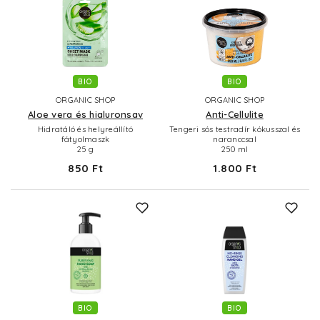
BIO
BIO
ORGANIC SHOP
ORGANIC SHOP
Aloe vera és hialuronsav
Anti-Cellulite
Hidratáló és helyreállító
Tengeri sós testradír kókusszal és
fátyolmaszk
naranccsal
25 g
250 ml
850 Ft
1.800 Ft
BIO
BIO