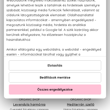
BIO
BIO
ORGANIC SHOP
ORGANIC SHOP
Botanical Dreams
Citromos macaron
Tápláló folyékony szappan
Tápláló folyékony szappan
500 ml
400 ml
1.460 Ft
1.460 Ft
BIO
BIO
ORGANIC SHOP
ORGANIC SHOP
Levendula harmónia
Mediterrán szellő
Gyengéd folyékony szappan
Illatos folyékony szappan