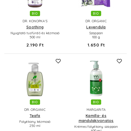
BIO
BIO
DR. KONOPKA'S
DR. ORGANIC
Soothing
Levendula
Nyugtató tusfürdő és kézmosó
Szappan
500 ml
100 g
2.190 Ft
1.650 Ft
BIO
BIO
DR. ORGANIC
MARGARITA
Teafa
Kamilla- és
mandulakivonatos
Folyékony kézmosó
250 ml
Krémes folyékony szappan
400 ml