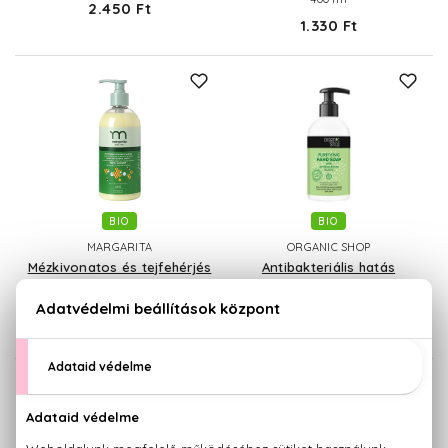
2.450 Ft
1.330 Ft
BIO
BIO
MARGARITA
ORGANIC SHOP
Mézkivonatos és tejfehérjés
Antibakteriális hatás
Tápláló folyékony szappan
Tisztító folyékony szappan
400 ml
500 ml
1.330 Ft
970 Ft