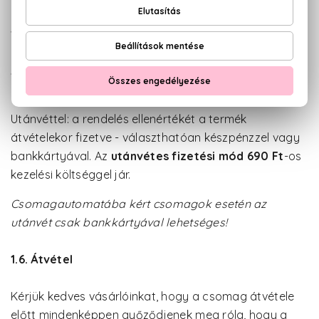
1.5. Fizetés
Saferpay-en keresztül: előre fizetve bankkártyával - az
internetes fizetési mód
ingyenes
.
Utánvéttel: a rendelés ellenértékét a termék
átvételekor fizetve - választhatóan készpénzzel vagy
bankkártyával. Az
utánvétes fizetési mód 690 Ft
-os
kezelési költséggel jár.
Csomagautomatába kért csomagok esetén az
utánvét csak bankkártyával lehetséges!
1.6. Átvétel
Kérjük kedves vásárlóinkat, hogy a csomag átvétele
előtt mindenképpen győződjenek meg róla, hogy a