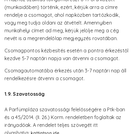
(munkaidőben) történik, ezért, kérjük arra a címre
rendelje a csomagot, ahol napközben tartózkodik,
vagy meg tudja oldani az átvételt. Amennyiben
munkahelyi címet ad meg, kérjük jelölje meg a cég
nevét is a megrendelőlap megjegyzés rovatában.
Csomagpontos kézbesítés esetén a pontra érkezéstől
kezdve 5-7 naptári napja van átvenni a csomagot.
Csomagautomatába érkezés után 3-7 naptári nap áll
rendelkezésre átvenni a csomagot.
1.9. Szavatosság
A Parfümpláza szavatossági felelősségére a Ptk-ban
és a 45/2014. (II. 26.) Korm. rendeletben foglaltak az
irányadóak. A rendelet teljes szövegét itt
olvashatja:
.
kattintson ide