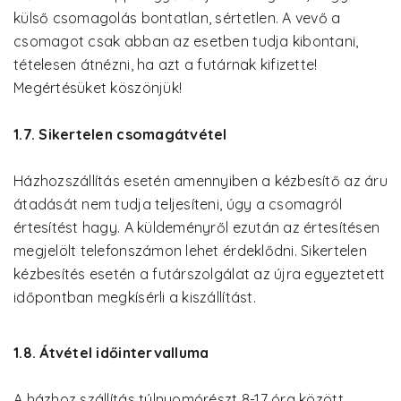
külső csomagolás bontatlan, sértetlen. A vevő a
csomagot csak abban az esetben tudja kibontani,
tételesen átnézni, ha azt a futárnak kifizette!
Megértésüket köszönjük!
1.7. Sikertelen csomagátvétel
Házhozszállítás esetén amennyiben a kézbesítő az áru
átadását nem tudja teljesíteni, úgy a csomagról
értesítést hagy. A küldeményről ezután az értesítésen
megjelölt telefonszámon lehet érdeklődni. Sikertelen
kézbesítés esetén a futárszolgálat az újra egyeztetett
időpontban megkísérli a kiszállítást.
1.8. Átvétel időintervalluma
A házhoz szállítás túlnyomórészt 8-17 óra között