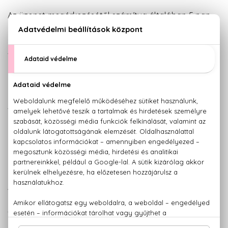
Az üzenet megérkezésétől számítva általában 5 nap
áll a rendelkezésére, hogy átvegye csomagját az
adott pont nyitvatartási idején belül bármikor. Erről a
futárszolgálat pontos értesítést küld.
3. Csomagautomatába történő szállítás
E-mailben értesítjük, ha átadtuk a csomagot a
futárszolgálatnak, utána a Foxpost futárszolgálattól
kap majd Viber üzenetet vagy SMS-s illetve e-mail
értesítést, amikor a csomag megérkezik a kiválasztott
automatába. A rendelésleadás és az értesítés között
minimum 3 munkanap eltelik.
A csomagautomatákból általában a kiszállítást
követő 7 napig lehet átvenni a csomagot, de a pontos
feltételekről a kiszállító partner értesíti Önt.