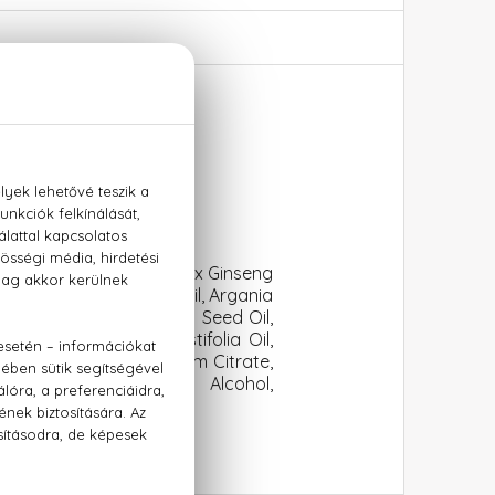
170 ml
erita Leaf Extract, Panax Ginseng
ranthus Spinosus Seed Oil, Argania
d Oil, Camellia Oleifera Seed Oil,
 Oil, Lavandula Angustifolia Oil,
charide Isomerate, Sodium Citrate,
, Citric Acid, Benzyl Alcohol,
, Linalool.