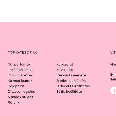
TOP KATEGÓRIÁK
ÜG
Női parfümök
Kapcsolat
Mun
Férfi parfümök
Kiszállítás
E-m
Parfüm szettek
Rendelés menete
Tel
Kozmetikumok
Eredeti parfümök
Hajápolás
Hírlevél feliratkozás
Díszcsomagolás
Sütik beállítása
Ajándék küldés
Rólunk