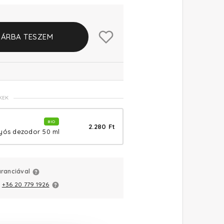
ÁRBA TESZEM
KEK
BIO
2.280 Ft
lyós dezodor 50 ml
aranciával
:
+36 20 779 1926