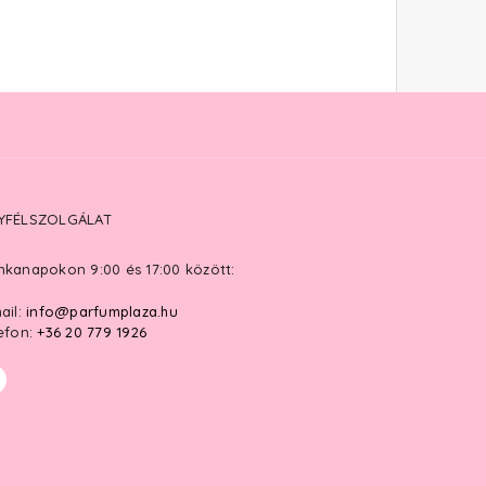
YFÉLSZOLGÁLAT
kanapokon 9:00 és 17:00 között:
ail:
info@parfumplaza.hu
efon:
+36 20 779 1926