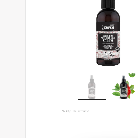
*A kép illusztráció