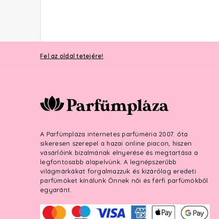
Fel az oldal tetejére!
A Parfümpláza internetes parfüméria 2007. óta
sikeresen szerepel a hazai online piacon, hiszen
vásárlóink bizalmának elnyerése és megtartása a
legfontosabb alapelvünk. A legnépszerűbb
világmárkákat forgalmazzuk és kizárólag eredeti
parfümöket kínálunk Önnek női és férfi parfümökből
egyaránt.