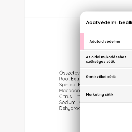
Dr. K
Összetevők: Aqua, Caprylyl/Capry
Root Extract, Olea Europaea Fruit
Spinosa Kernel Oil, Vitis Vinifer
Macadamia Integrifolia/Tetraphyl
Citrus Limon Peel Oil, Citrus Aur
Sodium Cocoyl Glutamate, Glyc
Dehydroacetic Acid, Tocopherol, 