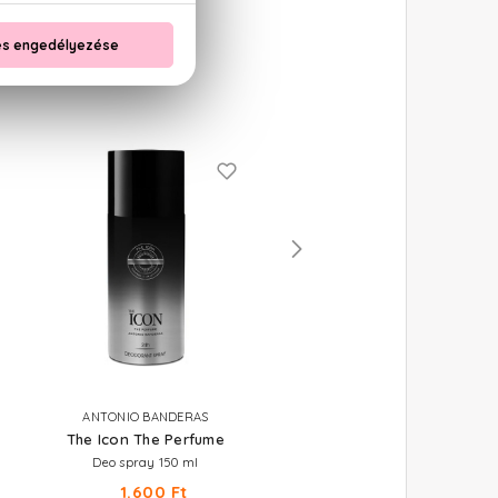
ANTONIO BANDERAS
EYÜP SABRI TUNCER
The Icon The Perfume
Perfume Jewels - Blue Mo
Deo spray 150 ml
Parfümös testpermet 250 ml
1.600 Ft
3.660 Ft