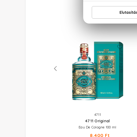
BENETTON
4711
Colors Rose
4711 Original
Eau De Toilette 50 ml
Eau De Cologne 100 ml
9.210 Ft
8.400 Ft