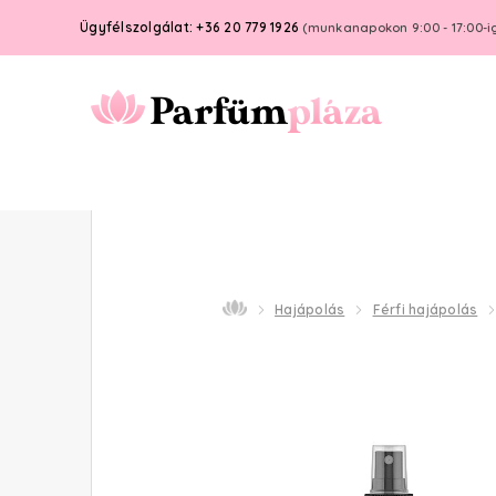
Ügyfélszolgálat: +36 20 779 1926
(munkanapokon 9:00 - 17:00-i
Hajápolás
Férfi hajápolás