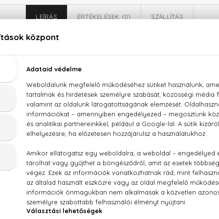
LEÍRÁS
ÉRTÉKELÉSEK (0)
SZÁLLÍTÁS
onopka's MEN Energetizáló hajhullás elleni szérum 
l Glucoside, Glycerin, Hydrolyzed Lupine Protein, Mentha Pip
 Oil, Helianthus Annuus Seed Oil, Persea Gratissima Oil, Ama
a Seed Oil, Simmondsia Chinensis Seed Oil, Coffea Arabica See
la Seed Oil, Prunus Amygdalus Dulcis Oil, Rosa Canina Fruit
antium Dulcis Peel Oil, Hippophae Rhamnoides Fruit Oil, Sac
eryl Caprylate, Polyglyceryl-6 Oleate, Sodium Surfactin
Sodium Benzoate, Potassium Sorbate, Parfum, Limonene, Citral