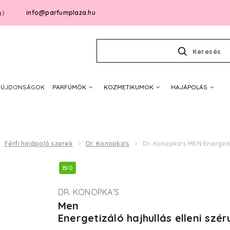
info@parfumplaza.hu
g)
Keresés
ÚJDONSÁGOK
PARFÜMÖK
KOZMETIKUMOK
HAJÁPOLÁS
Férfi hajápoló szerek
Dr. Konopka's
Dr. Konopka's MEN Energetiz
BIO
DR. KONOPKA'S
Men
Energetizáló hajhullás elleni szé