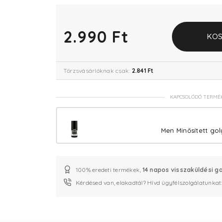
2.990 Ft
KOS
Törzsvásárlóknak csak:
2.841 Ft
KAPCSOLÓDÓ TERMÉ
Men Minősített go
100% eredeti termékek,
14 napos visszaküldési g
Kérdésed van, elakadtál? Hívd ügyfélszolgálatunkat