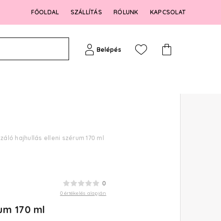
FŐOLDAL
SZÁLLÍTÁS
RÓLUNK
KAPCSOLAT
Belépés
áló hajhullás elleni szérum 170 ml
0
0 értékelés alapján
rum 170 ml