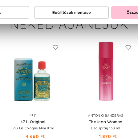
NEKED AJÁNLJUK
4711
ANTONIO BANDERAS
4711 Original
The Icon Woman
Eau De Cologne Mini 8 ml
Deo spray 150 ml
4.660 Ft
1.870 Ft