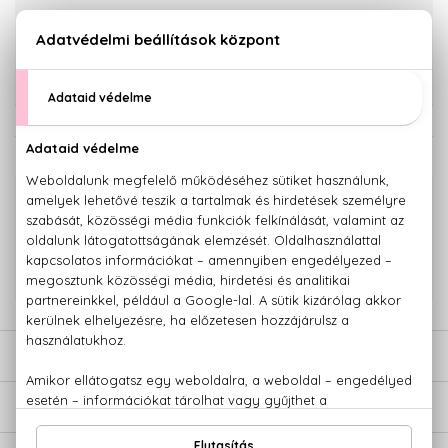
KOSÁRBA TESZEM
Törzsvásárlóknak csak:
7.363 Ft
KAPCSOLÓDÓ TERMÉKEK
100% eredeti termékek,
14 napos visszaküldési garanciával
+36 20
Kérdésed van, elakadtál? Hívd ügyfélszolgálatunkat:
779 1926
LEÍRÁS
ÉRTÉKELÉSEK (0)