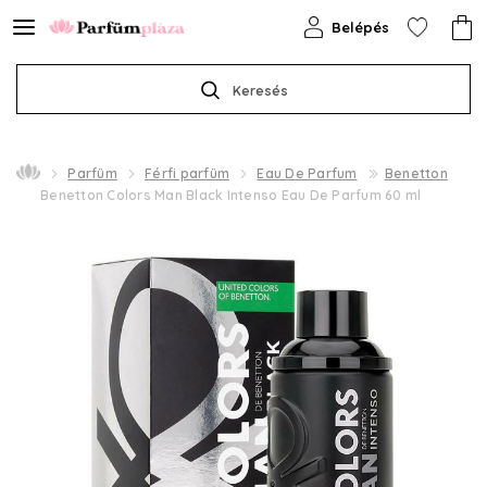
Belépés
Keresés
Parfüm
Férfi parfüm
Eau De Parfum
Benetton
Benetton Colors Man Black Intenso Eau De Parfum 60 ml