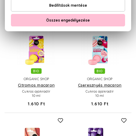
10 ml
1.150 Ft
1.710 Ft
BIO
BIO
ORGANIC SHOP
ORGANIC SHOP
Citromos macaron
Cseresznyés macaron
Cukros ajakradír
Cukros ajakradír
10 ml
10 ml
1.610 Ft
1.610 Ft