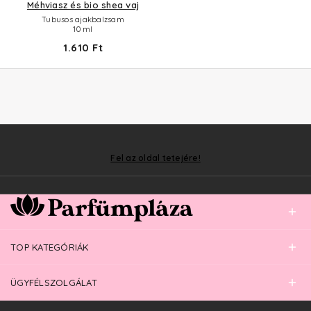
Méhviasz és bio shea vaj
Tubusos ajakbalzsam
10 ml
1.610 Ft
Fel az oldal tetejére!
TOP KATEGÓRIÁK
ÜGYFÉLSZOLGÁLAT