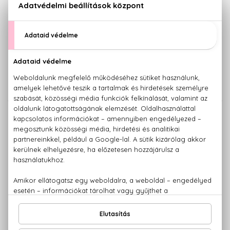
BIO
BIO
DR. ORGANIC
MARGARITA
Teafa
Mézkivonatos és tejfehérjés
Ajakbalzsam
Tápláló ajakbalzsam
5,7 ml
3,7 g
1.550 Ft
1.150 Ft
BIO
BIO
MARGARITA
NATURA SIBERICA
Homoktövis-kivonatos
C-Berrica C + CICA Vitamin
Splash
Védő ajakbalzsam
3,7 g
Cukros ajakradír