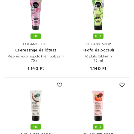
BIO
BIO
ORGANIC SHOP
ORGANIC SHOP
Cseresznye és lótusz
Teafa és pacsuli
Kéz- és körömápoló krémbalzsam
Tápláló lábkrém
75 ml
75 ml
1.140 Ft
1.140 Ft
BIO
BIO