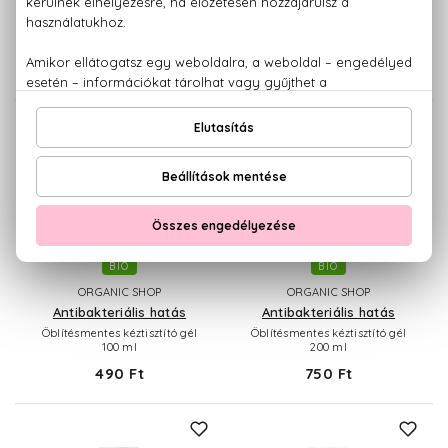
Professional
Tápláló kézkrém
75 ml
Homoktövis kézkrém
75 ml
890 Ft
2.080 Ft
BIO
BIO
ORGANIC SHOP
ORGANIC SHOP
Antibakteriális hatás
Antibakteriális hatás
Öblítésmentes kéztisztító gél
Öblítésmentes kéztisztító gél
100 ml
200 ml
490 Ft
750 Ft