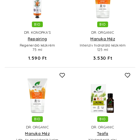
BIO
BIO
DR. KONOPKA'S
DR. ORGANIC
Repairing
Manuka Méz
Regeneráló kézkrém
Intenzív hidratáló kézkrém
75 ml
125 ml
1.590 Ft
3.530 Ft
BIO
BIO
DR. ORGANIC
DR. ORGANIC
Manuka Méz
Teafa
Láb- és sarokápoló krém
Körömápoló olaj