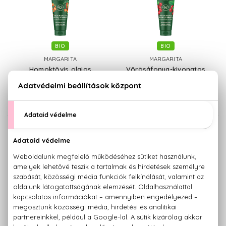
BIO
BIO
MARGARITA
MARGARITA
Homoktövis olajos
Vörösáfonya-kivonatos
Hidratáló kézkrém
Hidratáló kézkrém
75 ml
75 ml
890 Ft
890 Ft
BIO
BIO
MARGARITA
NATURA SIBERICA
Mézkivonatos és tejfehérjés
Oblepikha Siberica