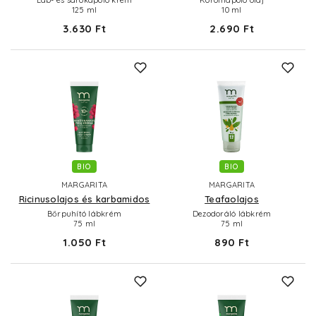
125 ml
10 ml
3.630 Ft
2.690 Ft
BIO
BIO
MARGARITA
MARGARITA
Ricinusolajos és karbamidos
Teafaolajos
Bőrpuhító lábkrém
Dezodoráló lábkrém
75 ml
75 ml
1.050 Ft
890 Ft