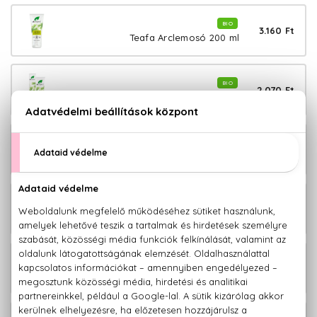
BIO
3.160 Ft
Teafa Arclemosó 200 ml
BIO
2.070 Ft
Teafa Fogkrém 100 ml
BIO
2.450 Ft
Teafa Folyékony kézmosó 250 ml
BIO
3.140 Ft
Teafa Hajkondicionáló 265 ml
BIO
2.900 Ft
Teafa Illóolaj 10 ml