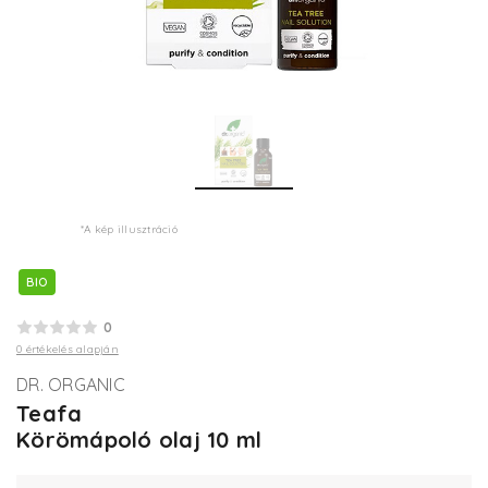
*A kép illusztráció
BIO
0
0 értékelés alapján
DR. ORGANIC
Teafa
Körömápoló olaj 10 ml