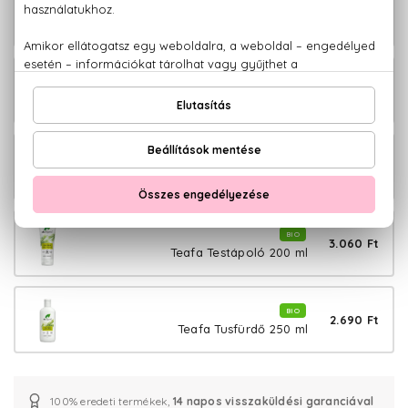
BIO
2.650 Ft
Teafa Pattanás elleni ecsetelő 8 ml
BIO
3.140 Ft
Teafa Sampon 265 ml
BIO
3.110 Ft
Teafa Szájvíz 500 ml
BIO
3.060 Ft
Teafa Testápoló 200 ml
BIO
2.690 Ft
Teafa Tusfürdő 250 ml
100% eredeti termékek,
14 napos visszaküldési garanciával