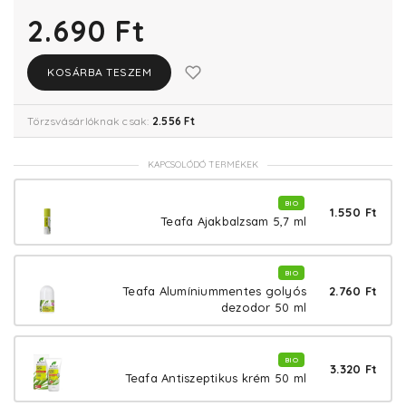
2.690 Ft
KOSÁRBA TESZEM
Törzsvásárlóknak csak:
2.556 Ft
KAPCSOLÓDÓ TERMÉKEK
BIO
1.550 Ft
Teafa Ajakbalzsam 5,7 ml
BIO
2.760 Ft
Teafa Alumíniummentes golyós
dezodor 50 ml
BIO
3.320 Ft
Teafa Antiszeptikus krém 50 ml