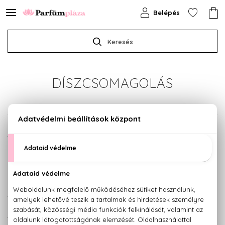
Belépés
Keresés
DÍSZCSOMAGOLÁS
A rendelésleadás alkalmával lehet kérni külön
díszcsomagolást minden vásárolt termékre, amennyiben
ajándékba szánod, de nem akarsz otthon a csomagolással
bajlódni. A díszcsomagolás díjkötelezettséggel jár; az
oldalon megjelenő összegért cserébe ízlésesen
becsomagoljuk díszpapírba, selyemszalaggal átkötve a
választott terméket.
A vásárlási folyamat során a kosárban a becsomagoltatni