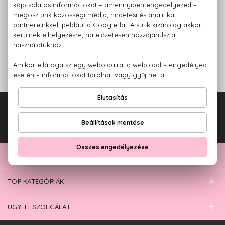
kívánt termék alatt található „díszcsomagolás” felirat előtti
mezőt kell kipipálni.
Ha egy adott termékből többet vásárolsz, és NEM mindet
szeretnéd becsomagoltatni, úgy annak megfelelően válaszd
ki a díszcsomagolásnál a kívánt darabszámot.
Különböző termékek esetén minden olyan terméknél
aktiválni kell a díszcsomagolást, amelyikre szeretnél kérni.
Fel az oldal tetejére!
TOP KATEGÓRIÁK
ÜGYFÉLSZOLGÁLAT