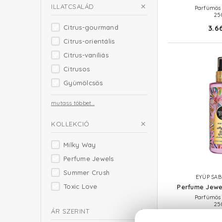
ILLATCSALÁD
Parfümös 
25
3.6
Citrus-gourmand
Citrus-orientális
Citrus-vaníliás
Citrusos
Gyümölcsös
mutass többet...
KOLLEKCIÓ
Milky Way
Perfume Jewels
Summer Crush
EYÜP SAB
Toxic Love
Perfume Jewel
Parfümös 
25
ÁR SZERINT
3.6