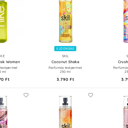
ÚJDONSÁG
IKE
SKIL
usk Woman
Coconut Shake
Crush
testpermet
Parfümös testpermet
Parfümös
0 ml
250 ml
2
70 Ft
3.790 Ft
3.7