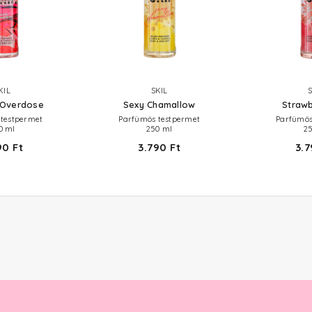
KIL
SKIL
 Overdose
Sexy Chamallow
Strawb
testpermet
Parfümös testpermet
Parfümös
0 ml
250 ml
2
90 Ft
3.790 Ft
3.7