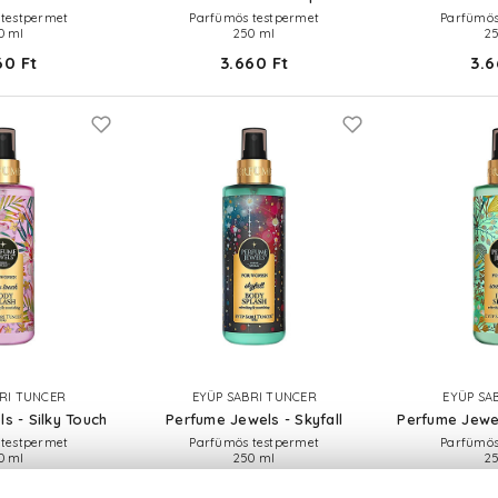
testpermet
Parfümös testpermet
Parfümös
0 ml
250 ml
2
60 Ft
3.660 Ft
3.6
RI TUNCER
EYÜP SABRI TUNCER
EYÜP SA
s - Silky Touch
Perfume Jewels - Skyfall
Perfume Jewel
testpermet
Parfümös testpermet
Parfümös
0 ml
250 ml
2
60 Ft
3.660 Ft
3.6