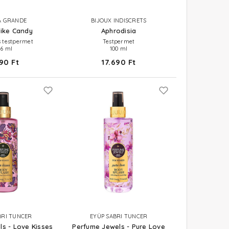
A GRANDE
BIJOUX INDISCRETS
ike Candy
Aphrodisia
 testpermet
Testpermet
36 ml
100 ml
90 Ft
17.690 Ft
BRI TUNCER
EYÜP SABRI TUNCER
s - Love Kisses
Perfume Jewels - Pure Love