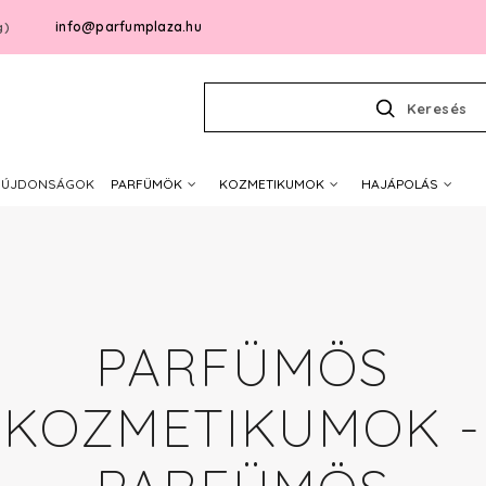
info@parfumplaza.hu
g)
Keresés
ÚJDONSÁGOK
PARFÜMÖK
KOZMETIKUMOK
HAJÁPOLÁS
PARFÜMÖS
KOZMETIKUMOK -