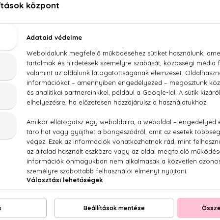
RI TUNCER
EYÜP SABRI TUNCER
EYÜP SA
ewels - The
Perfume Jewels - Warm Sugar
Perfume Jewel
nture
Parfümös testpermet
Parfümös
250 ml
2
testpermet
0 ml
3.660 Ft
3.6
60 Ft