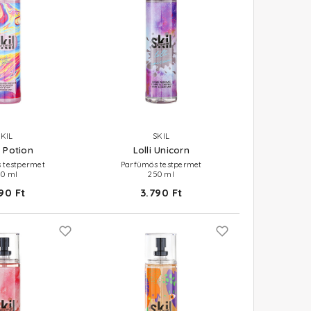
SKIL
SKIL
 Potion
Lolli Unicorn
 testpermet
Parfümös testpermet
50 ml
250 ml
90 Ft
3.790 Ft