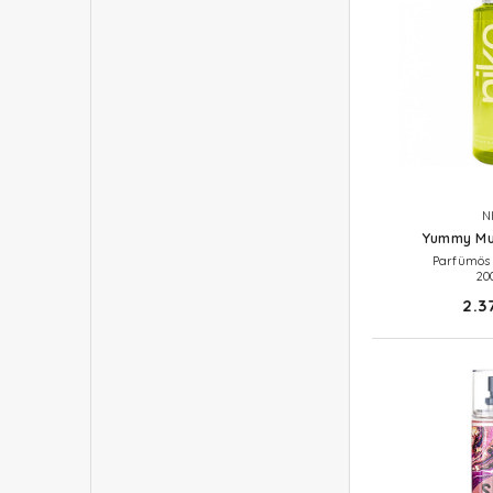
N
Yummy M
Parfümös 
20
2.3