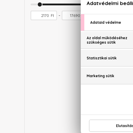
-
Ft
Ft
EYÜP SAB
Perfume J
Adve
Parfümös 
25
3.6