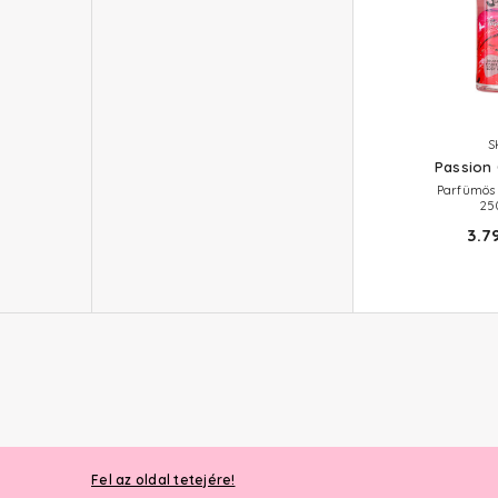
S
Passion
Parfümös 
25
3.7
Fel az oldal tetejére!