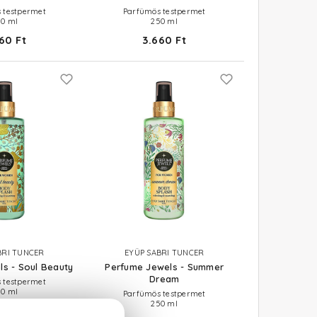
 testpermet
Parfümös testpermet
50 ml
250 ml
60 Ft
3.660 Ft
BRI TUNCER
EYÜP SABRI TUNCER
s - Soul Beauty
Perfume Jewels - Summer
Dream
 testpermet
50 ml
Parfümös testpermet
250 ml
60 Ft