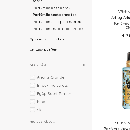
szerek
Parfümös dezodorok
ARIANA
Parfümös testpermetek
Ari by Ar
Parfümös testápoló szerek
Parfümös 
23
Parfümös tisztálkodó szerek
4.7
Speciális termékek
Uniszex parfüm
MÁRKÁK
Ariana Grande
Bijoux Indiscrets
Eyüp Sabri Tuncer
Nike
Skil
mutass többet...
EYÜP SAB
Perfume Jewe