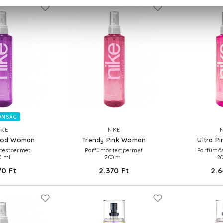
ONSÁG
IKE
NIKE
N
ood Woman
Trendy Pink Woman
Ultra P
testpermet
Parfümös testpermet
Parfümös
0 ml
200 ml
2
70 Ft
2.370 Ft
2.6