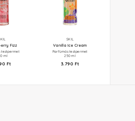
SKIL
SKIL
erry Fizz
Vanilla Ice Cream
 testpermet
Parfümös testpermet
50 ml
250 ml
90 Ft
3.790 Ft