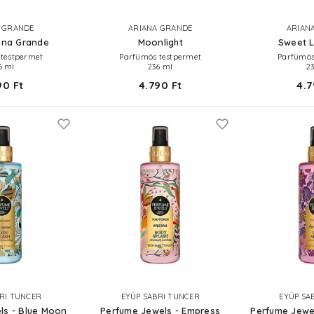
 GRANDE
ARIANA GRANDE
ARIAN
iana Grande
Moonlight
Sweet L
testpermet
Parfümös testpermet
Parfümös
6 ml
236 ml
2
90 Ft
4.790 Ft
4.7
RI TUNCER
EYÜP SABRI TUNCER
EYÜP SA
ls - Blue Moon
Perfume Jewels - Empress
Perfume Jewel