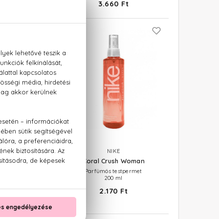
3.660 Ft
BRI TUNCER
NIKE
s - Wild Beauty
Coral Crush Woman
 testpermet
Parfümös testpermet
50 ml
200 ml
60 Ft
2.170 Ft