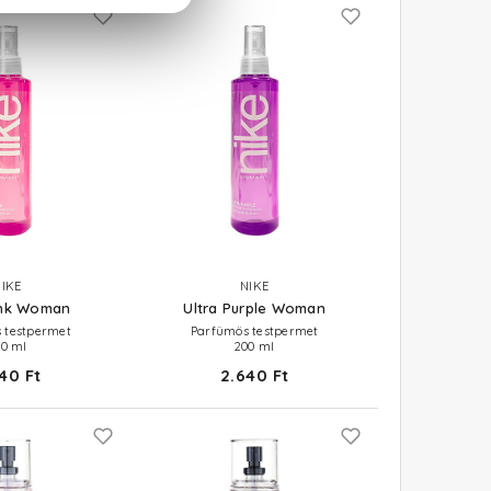
IKE
NIKE
ink Woman
Ultra Purple Woman
 testpermet
Parfümös testpermet
00 ml
200 ml
40 Ft
2.640 Ft