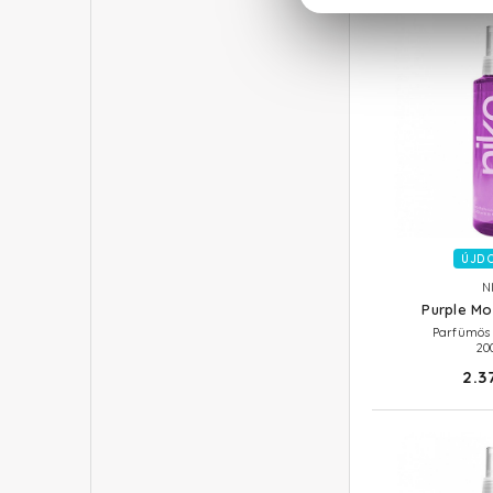
ÚJD
N
Purple M
Parfümös 
20
2.3