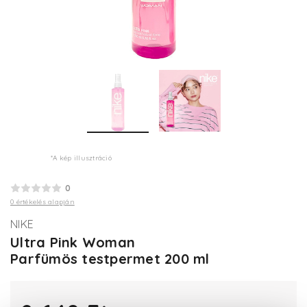
*A kép illusztráció
0
0 értékelés alapján
NIKE
Ultra Pink Woman
Parfümös testpermet 200 ml