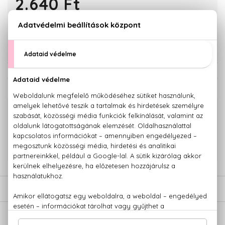
2.640 Ft
KOSÁRBA TESZEM
Törzsvásárlóknak csak:
2.508 Ft
KAPCSOLÓDÓ TERMÉKEK
100% eredeti termékek,
14 napos visszaküldési garanciával
+36 20
Kérdésed van, elakadtál? Hívd ügyfélszolgálatunkat:
779 1926
LEÍRÁS
ÉRTÉKELÉSEK (0)