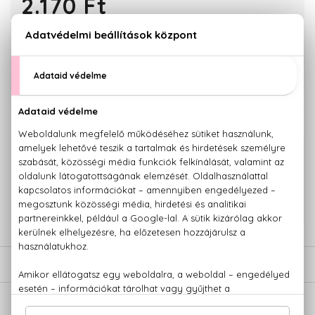
2.170 Ft
KOSÁRBA TESZEM
Törzsvásárlóknak csak:
2.062 Ft
KAPCSOLÓDÓ TERMÉKEK
100% eredeti termékek,
14 napos visszaküldési garanciával
+36 20
Kérdésed van, elakadtál? Hívd ügyfélszolgálatunkat:
779 1926
LEÍRÁS
ÉRTÉKELÉSEK (0)