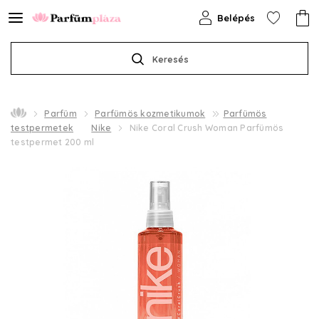
Belépés
Keresés
Parfüm
Parfümös kozmetikumok
Parfümös
testpermetek
Nike
Nike Coral Crush Woman Parfümös
testpermet 200 ml