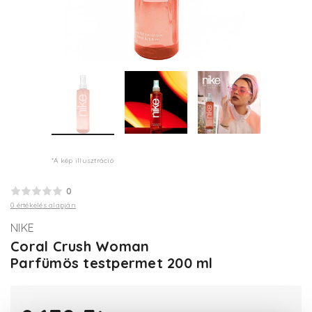
*A kép illusztráció
0
0 értékelés alapján
NIKE
Coral Crush Woman
Parfümös testpermet 200 ml