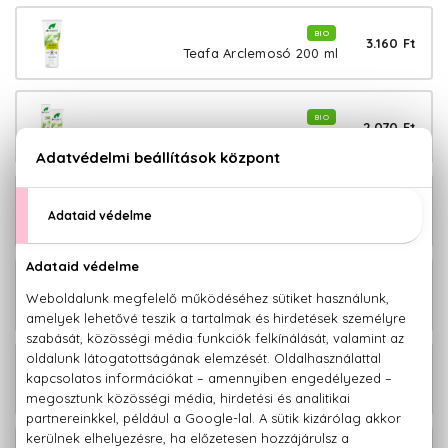
BIO
3.160 Ft
Teafa Arclemosó 200 ml
BIO
2.070 Ft
Teafa Fogkrém 100 ml
BIO
3.140 Ft
Teafa Hajkondicionáló 265 ml
BIO
2.900 Ft
Teafa Illóolaj 10 ml
BIO
2.690 Ft
Teafa Körömápoló olaj 10 ml