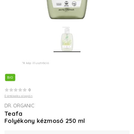
*A kép illusztráció
BIO
0
0 értékelés alapján
DR. ORGANIC
Teafa
Folyékony kézmosó 250 ml