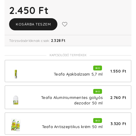
2.450 Ft
KOSÁRBA TESZEM
Törzsvásárlóknak csak:
2.328 Ft
KAPCSOLÓDÓ TERMÉKEK
BIO
1.550 Ft
Teafa Ajakbalzsam 5,7 ml
BIO
2.760 Ft
Teafa Alumíniummentes golyós
dezodor 50 ml
BIO
3.320 Ft
Teafa Antiszeptikus krém 50 ml