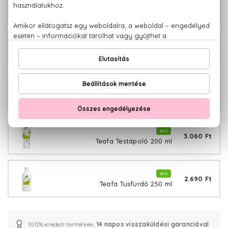
BIO
2.650 Ft
Teafa Pattanás elleni ecsetelő 8 ml
BIO
3.140 Ft
Teafa Sampon 265 ml
BIO
3.110 Ft
Teafa Szájvíz 500 ml
BIO
3.060 Ft
Teafa Testápoló 200 ml
BIO
2.690 Ft
Teafa Tusfürdő 250 ml
100% eredeti termékek,
14 napos visszaküldési garanciával