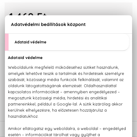
1.460 Ft
KOSÁRBA TESZEM
Törzsvásárlóknak csak:
1.387 Ft
KAPCSOLÓDÓ TERMÉKEK
100% eredeti termékek,
14 napos visszaküldési garanciával
+36 20
Kérdésed van, elakadtál? Hívd ügyfélszolgálatunkat:
779 1926
LEÍRÁS