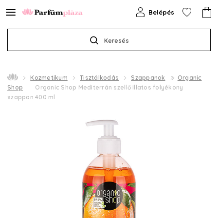
Belépés
Keresés
Kozmetikum
Tisztálkodás
Szappanok
Organic
Shop
Organic Shop Mediterrán szellő Illatos folyékony
szappan 400 ml