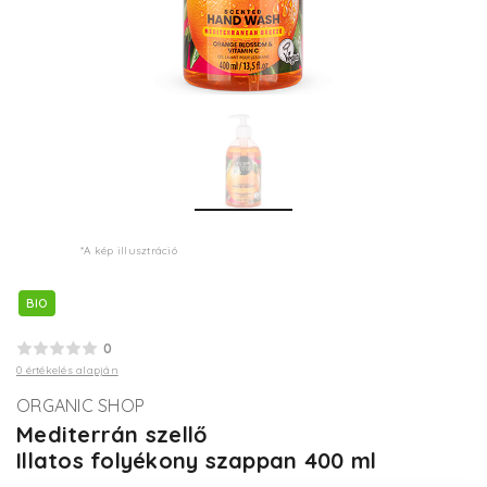
*A kép illusztráció
BIO
0
0 értékelés alapján
ORGANIC SHOP
Mediterrán szellő
Illatos folyékony szappan 400 ml