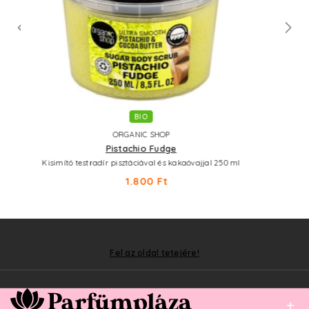
BIO
ORGANIC SHOP
Choco 'N' Raspberry
jjal 250 ml
Puhító testradír málnával és kakaóvajjal 250 ml
1.800 Ft
Fel az oldal tetejére!