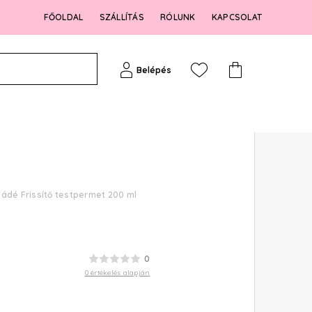
FŐOLDAL
SZÁLLÍTÁS
RÓLUNK
KAPCSOLAT
Belépés
ádé Frissítő testpermet 200 ml
0
0 értékelés alapján