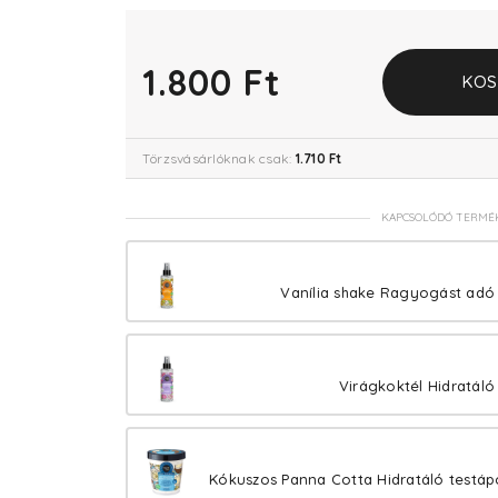
1.800 Ft
KOS
Törzsvásárlóknak csak:
1.710 Ft
KAPCSOLÓDÓ TERMÉ
Vanília shake Ragyogást adó
Virágkoktél Hidratáló
Kókuszos Panna Cotta Hidratáló testá