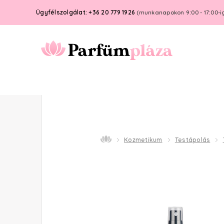
Ügyfélszolgálat: +36 20 779 1926
(munkanapokon 9:00 - 17:00-i
Kozmetikum
Testápolás