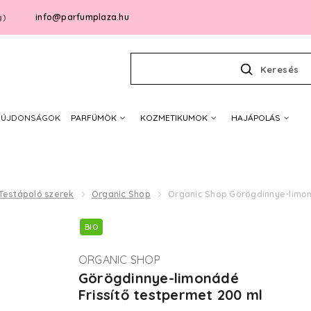
info@parfumplaza.hu
g)
Keresés
ÚJDONSÁGOK
PARFÜMÖK
KOZMETIKUMOK
HAJÁPOLÁS
Testápoló szerek
Organic Shop
Organic Shop Görögdinnye-limon
BIO
ORGANIC SHOP
Görögdinnye-limonádé
Frissítő testpermet 200 ml