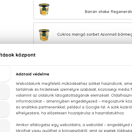
Banán shake Regeneráló
Cukros mangó sorbet Azonnali bőrmegú
Marokkói narancs Alakfor
Vaníliahab Hidratál
Kókuszvíz Bőrpuhí