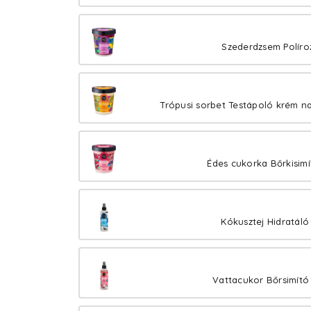
Szederdzsem Políroz
Trópusi sorbet Testápoló krém n
Édes cukorka Bőrkisimí
Kókusztej Hidratáló
Vattacukor Bőrsimító