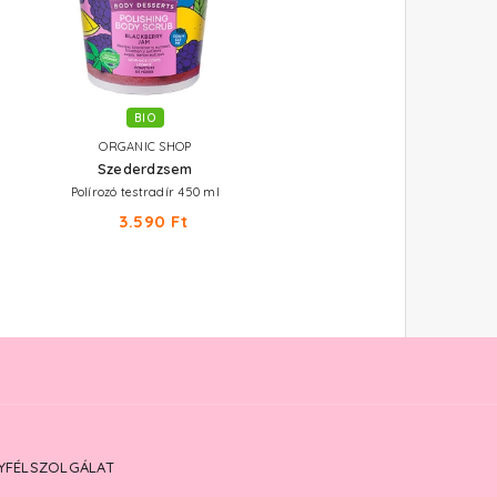
BIO
BIO
ORGANIC SHOP
ORGANIC SHOP
Szederdzsem
Trópusi sorbet
Polírozó testradír 450 ml
Testápoló krém narancsbőrre 45
3.590 Ft
3.290 Ft
YFÉLSZOLGÁLAT