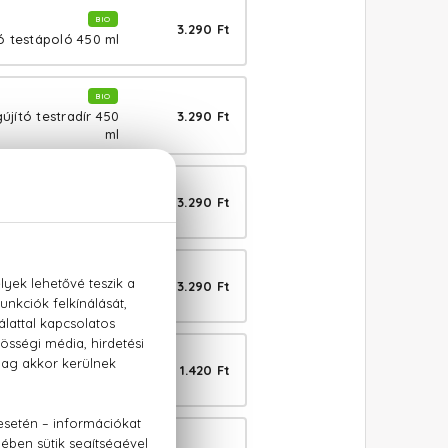
BIO
3.290 Ft
 testápoló 450 ml
BIO
3.290 Ft
jító testradír 450
ml
BIO
3.290 Ft
máló szuflé 450 ml
BIO
3.290 Ft
ó testápoló 450 ml
BIO
1.420 Ft
tó tusfürdő 280 ml
BIO