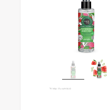
*A kép illusztráció