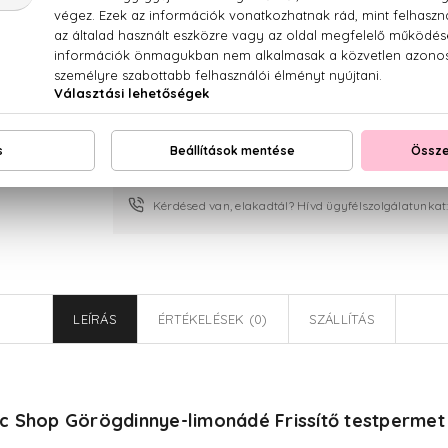
Rágógumi Hangulatjavít
Nyári gyümölcsfagyi Tisztító testp
100% eredeti termékek,
14 napos visszaküldési g
Kérdésed van, elakadtál? Hívd ügyfélszolgálatunkat
LEÍRÁS
ÉRTÉKELÉSEK (0)
SZÁLLÍTÁS
c Shop Görögdinnye-limonádé Frissítő testpermet