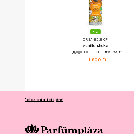
BIO
BIO
ORGANIC SHOP
ORGANIC SHOP
Nyári gyümölcsfagyi
Vanília shake
Tisztító testpeeling krém 450 ml
Ragyogást adó testpermet 200 ml
3.290 Ft
1.800 Ft
Fel az oldal tetejére!