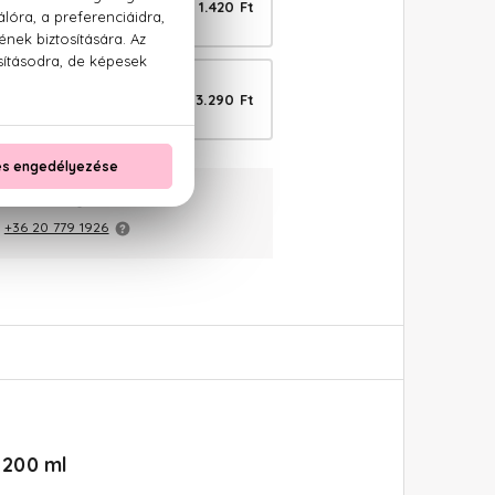
1.420 Ft
ó tusfürdő 280 ml
BIO
3.290 Ft
eeling krém 450 ml
aranciával
:
+36 20 779 1926
 200 ml