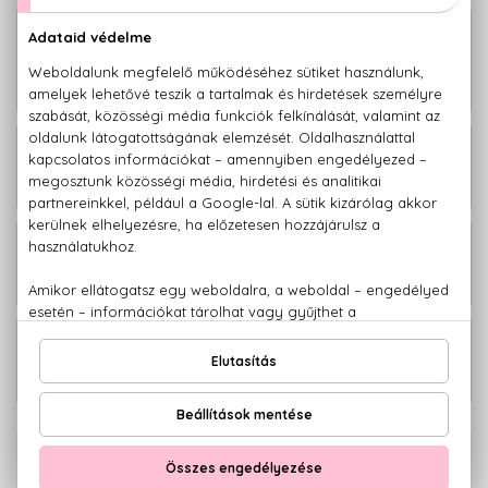
BIO
Sport - Narancs és menta Hűsítő
1.420 Ft
sampon és tusfürdő mindenkinek 200
ml
BIO
1.560 Ft
Sport - Chili és mentol Sportolás utáni
gél 75 ml
BIO
1.710 Ft
Sport - Lime és bergamott Aktív
aroma haj- és testpermet 200 ml
BIO
1.710 Ft
Sport - Őszibarack és magnézium
Edzés utáni testradír 250 ml
100% eredeti termékek,
14 napos visszaküldési garanciával