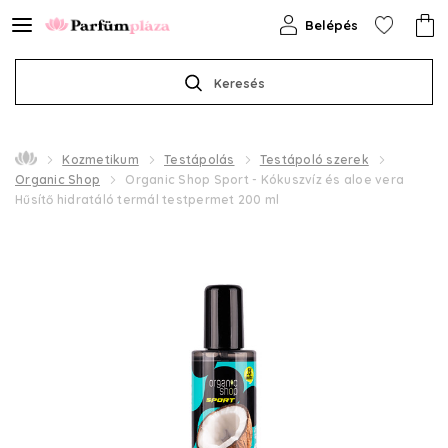
Belépés
Keresés
Kozmetikum
Testápolás
Testápoló szerek
Organic Shop
Organic Shop Sport - Kókuszvíz és aloe vera
Hűsítő hidratáló termál testpermet 200 ml