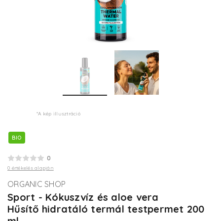
*A kép illusztráció
BIO
0
0 értékelés alapján
ORGANIC SHOP
Sport - Kókuszvíz és aloe vera
Hűsítő hidratáló termál testpermet 200
ml