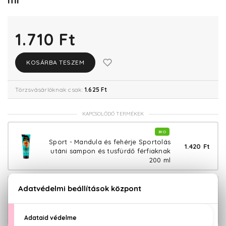
1.710 Ft
KOSÁRBA TESZEM
Törzsvásárlóknak csak:
1.625 Ft
KAPCSOLÓDÓ TERMÉKEK
BIO
Sport - Mandula és fehérje Sportolás
1.420 Ft
utáni sampon és tusfürdő férfiaknak
200 ml
BIO
Sport - Papaya és kollagén Sportolás
1.420 Ft
utáni sampon és tusfürdő nőknek 200
ml