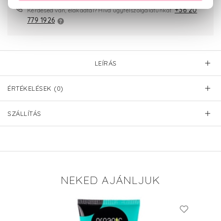
+36 20
Kérdésed van, elakadtál? Hívd ügyfélszolgálatunkat:
779 1926
LEÍRÁS
ÉRTÉKELÉSEK (0)
SZÁLLÍTÁS
NEKED AJÁNLJUK