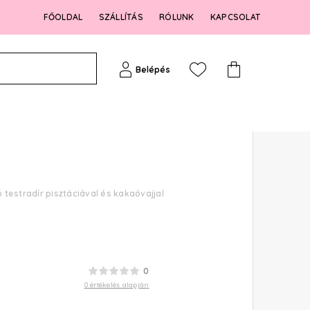
FŐOLDAL
SZÁLLÍTÁS
RÓLUNK
KAPCSOLAT
Belépés
 testradír pisztáciával és kakaóvajjal
0
0 értékelés alapján