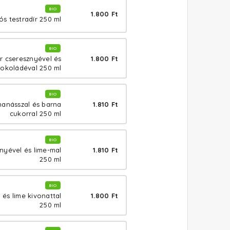
BIO
1.800 Ft
ós testradír 250 ml
BIO
1.800 Ft
r cseresznyével és
sokoládéval 250 ml
BIO
1.810 Ft
nanásszal és barna
cukorral 250 ml
BIO
1.810 Ft
nyével és lime-mal
250 ml
BIO
1.800 Ft
 és lime kivonattal
250 ml