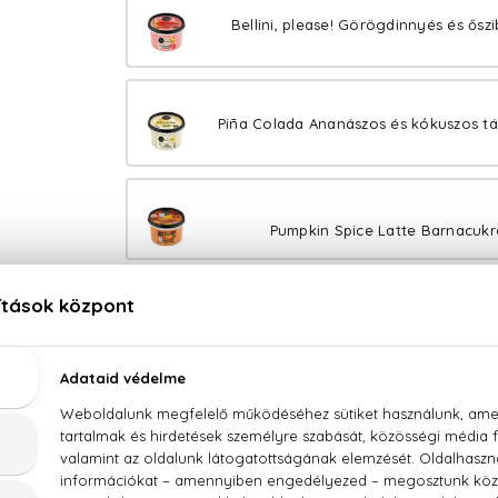
Bellini, please! Görögdinnyés és ősz
Piña Colada Ananászos és kókuszos táp
Pumpkin Spice Latte Barnacukro
Candy Cane Vaníliás és epre
Peanut Latte Földimogyorós és