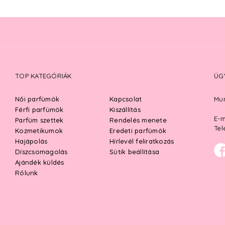
TOP KATEGÓRIÁK
ÜG
Női parfümök
Kapcsolat
Mun
Férfi parfümök
Kiszállítás
E-m
Parfüm szettek
Rendelés menete
Tel
Kozmetikumok
Eredeti parfümök
Hajápolás
Hírlevél feliratkozás
Díszcsomagolás
Sütik beállítása
Ajándék küldés
Rólunk