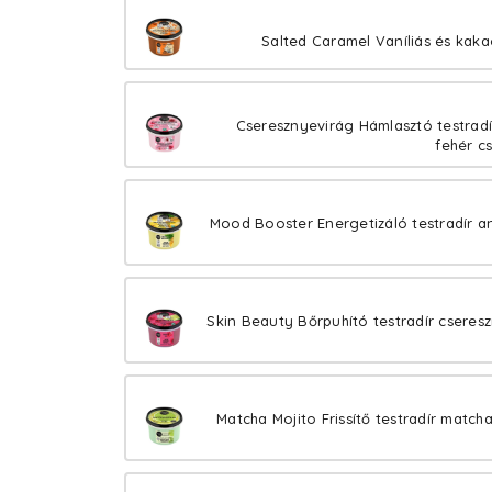
Salted Caramel Vaníliás és kaka
Cseresznyevirág Hámlasztó testradí
fehér c
Mood Booster Energetizáló testradír a
Skin Beauty Bőrpuhító testradír cseresz
Matcha Mojito Frissítő testradír matcha