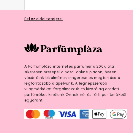
Fel az oldal tetejére!
A Parfümpláza internetes parfüméria 2007. óta
sikeresen szerepel a hazai online piacon, hiszen
vásárlóink bizalmának elnyerése és megtartása a
legfontosabb alapelvünk. A legnépszerűbb
világmárkákat forgalmazzuk és kizárólag eredeti
parfümöket kínálunk Önnek női és férfi parfümökből
egyaránt.