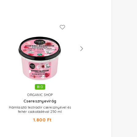
BIO
BIO
ORGANIC SHOP
ORGANIC SHOP
Cseresznyevirág
Mood Booster
Hámlasztó testradír cseresznyével és
Energetizáló testradír ananássza
fehér csokoládéval 250 ml
barna cukorral 250 ml
1.800 Ft
1.810 Ft