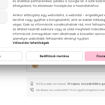
Spring Spirit Gyengéd ápoló test
Christmas Cookies Gyömbéres és fahéja
Gingerbread Gyömbéres és narancsos
Pumpkin Marshmallow Sütőtökös és
100% eredeti termékek,
14 napos visszaküldési g
Kérdésed van, elakadtál? Hívd ügyfélszolgálatunkat