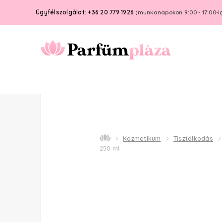
Ügyfélszolgálat: +36 20 779 1926
(munkanapokon 9:00 - 17:00-i
Kozmetikum
Tisztálkodás
250 ml