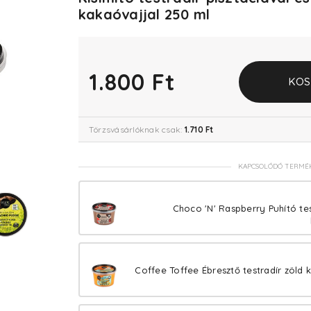
kakaóvajjal 250 ml
1.800 Ft
KOS
Törzsvásárlóknak csak:
1.710 Ft
KAPCSOLÓDÓ TERMÉ
Choco 'N' Raspberry Puhító tes
Coffee Toffee Ébresztő testradír zöld 