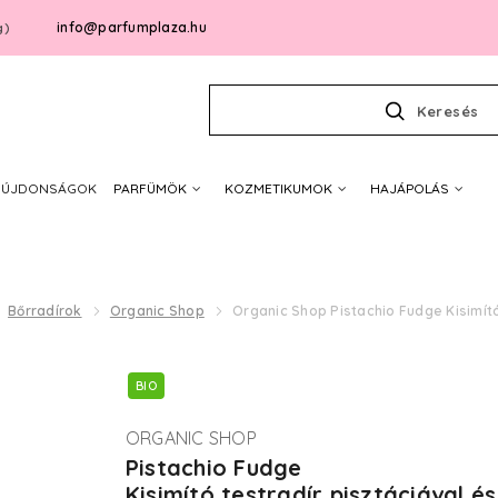
info@parfumplaza.hu
g)
Keresés
ÚJDONSÁGOK
PARFÜMÖK
KOZMETIKUMOK
HAJÁPOLÁS
Bőrradírok
Organic Shop
Organic Shop Pistachio Fudge Kisimító
BIO
ORGANIC SHOP
Pistachio Fudge
Kisimító testradír pisztáciával és