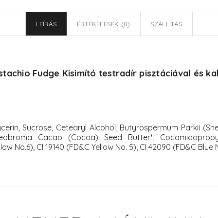
LEÍRÁS
ÉRTÉKELÉSEK (0)
SZÁLLÍTÁS
tachio Fudge Kisimító testradír pisztáciával és k
cerin, Sucrose, Cetearyl Alcohol, Butyrospermum Parkii (She
Theobroma Cacao (Cocoa) Seed Butter*, Cocamidopropyl
ow No.6), CI 19140 (FD&C Yellow No. 5), CI 42090 (FD&C Blue N