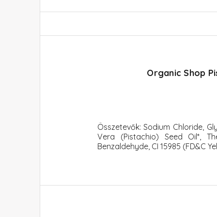
Organic Shop Pis
Összetevők: Sodium Chloride, Gly
Vera (Pistachio) Seed Oil*, 
Benzaldehyde, CI 15985 (FD&C Yell