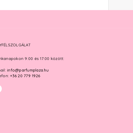
YFÉLSZOLGÁLAT
kanapokon 9:00 és 17:00 között:
ail:
info@parfumplaza.hu
efon:
+36 20 779 1926