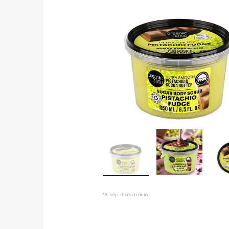
*A kép illusztráció