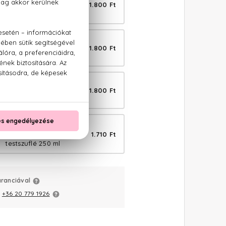
1.800 Ft
radír citrommal és
marcipánnal 250 ml
BIO
1.800 Ft
s testradír 250 ml
BIO
1.800 Ft
 testradír 250 ml
BIO
1.710 Ft
 mandulás kisimító
testszuflé 250 ml
aranciával
:
+36 20 779 1926