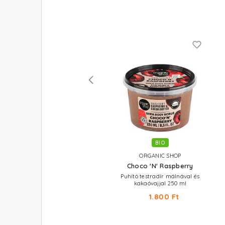
BIO
BIO
ORGANIC SHOP
ORGANIC SHOP
Pumpkin Marshmallow
Choco 'N' Raspberry
Sütőtökös és mandulás kisimító
Puhító testradír málnával és
testszuflé 250 ml
kakaóvajjal 250 ml
1.710 Ft
1.800 Ft