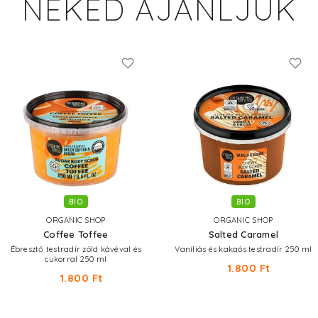
NEKED AJÁNLJUK
BIO
BIO
ORGANIC SHOP
ORGANIC SHOP
Coffee Toffee
Salted Caramel
Ébresztő testradír zöld kávéval és
Vaníliás és kakaós testradír 250 ml
cukorral 250 ml
1.800 Ft
1.800 Ft