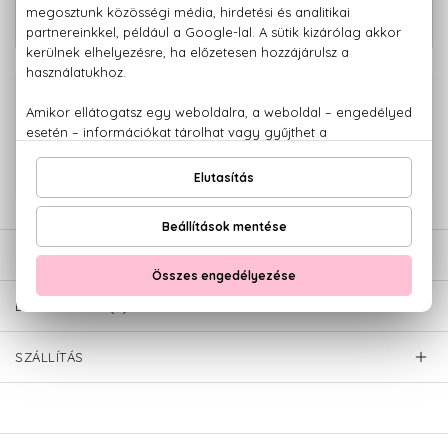
3.130 Ft
Narancsvirág Sminklemosó balzsam E-
vitaminnal és szkvalánnal 100 ml
100% eredeti termékek,
14 napos visszaküldési garanciával
+36 20
Kérdésed van, elakadtál? Hívd ügyfélszolgálatunkat:
779 1926
LEÍRÁS
ÉRTÉKELÉSEK (0)
SZÁLLÍTÁS