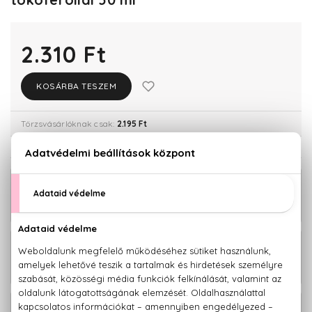
2.310 Ft
KOSÁRBA TESZEM
Törzsvásárlóknak csak:
2.195 Ft
KAPCSOLÓDÓ TERMÉKEK
BIO
2.310 Ft
Narancsvirág Éjszakai arckrém E-
vitaminnal és mandulaolajjal 50 ml
BIO
1.920 Ft
Narancsvirág Miraculous Splash Mask
spray 100 ml
BIO