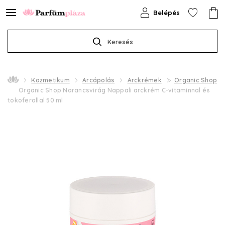
Belépés
Keresés
Kozmetikum
Arcápolás
Arckrémek
Organic Shop
Organic Shop Narancsvirág Nappali arckrém C-vitaminnal és
tokoferollal 50 ml