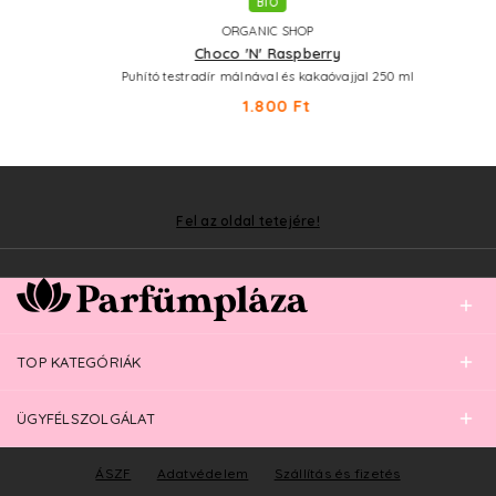
BIO
ORGANIC SHOP
Choco 'N' Raspberry
Puhító testradír málnával és kakaóvajjal 250 ml
1.800 Ft
Fel az oldal tetejére!
TOP KATEGÓRIÁK
ÜGYFÉLSZOLGÁLAT
ÁSZF
Adatvédelem
Szállítás és fizetés