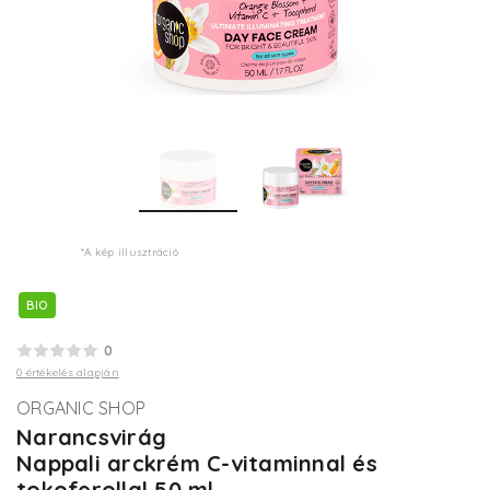
*A kép illusztráció
BIO
0
0 értékelés alapján
ORGANIC SHOP
Narancsvirág
Nappali arckrém C-vitaminnal és
tokoferollal 50 ml