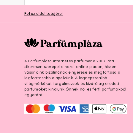
Fel az oldal tetejére!
A Parfümpláza internetes parfüméria 2007. óta
sikeresen szerepel a hazai online piacon, hiszen
vásárlóink bizalmának elnyerése és megtartása a
legfontosabb alapelvünk. A legnépszerűbb
világmárkákat forgalmazzuk és kizárólag eredeti
parfümöket kínálunk Önnek női és férfi parfümökből
egyaránt.