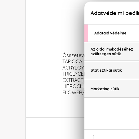
Cl
Összetevők: AQUA/WATER/EAU, 
TAPIOCA STARCH, SODIUM CARB
ACRYLOYLDIMETHYLTAURATE/VP 
TRIGLYCERIDE, ALCOHOL, XANTH
EXTRACT, ZINC GLUCONATE, M
HIEROCHLOE ODORATA EXTRAC
FLOWER/LEAF/STEM EXTRACT, MAR