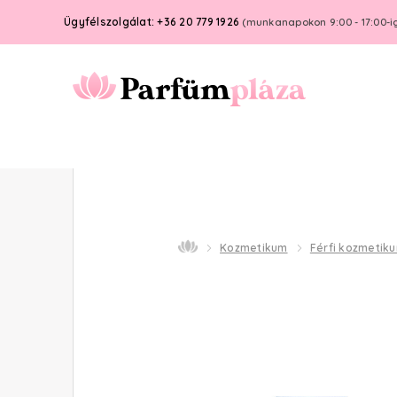
Ügyfélszolgálat: +36 20 779 1926
(munkanapokon 9:00 - 17:00-i
Kozmetikum
Férfi kozmetik