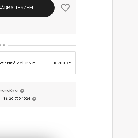
SÁRBA TESZEM
KEK
ctisztító gél 125 ml
8.700 Ft
aranciával
:
+36 20 779 1926