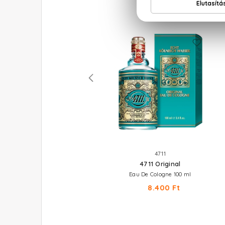
BENETTON
4711
Colors Rose
4711 Original
Eau De Toilette 50 ml
Eau De Cologne 100 ml
9.210 Ft
8.400 Ft