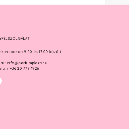
YFÉLSZOLGÁLAT
kanapokon 9:00 és 17:00 között:
ail:
info@parfumplaza.hu
efon:
+36 20 779 1926