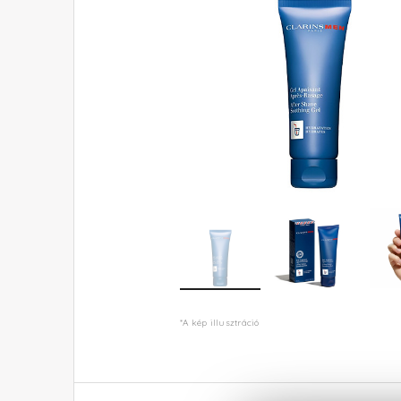
*A kép illusztráció