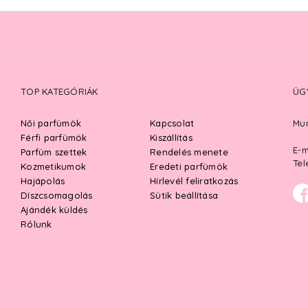
TOP KATEGÓRIÁK
ÜG
Női parfümök
Kapcsolat
Mun
Férfi parfümök
Kiszállítás
E-m
Parfüm szettek
Rendelés menete
Tel
Kozmetikumok
Eredeti parfümök
Hajápolás
Hírlevél feliratkozás
Díszcsomagolás
Sütik beállítása
Ajándék küldés
Rólunk