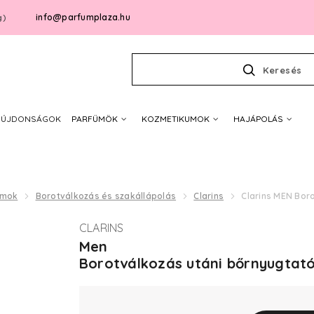
info@parfumplaza.hu
g)
Keresés
ÚJDONSÁGOK
PARFÜMÖK
KOZMETIKUMOK
HAJÁPOLÁS
umok
Borotválkozás és szakállápolás
Clarins
Clarins MEN Boro
CLARINS
Men
Borotválkozás utáni bőrnyugtató