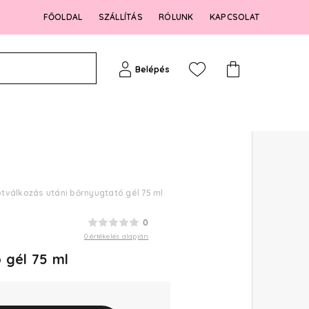
FŐOLDAL
SZÁLLÍTÁS
RÓLUNK
KAPCSOLAT
Belépés
tválkozás utáni bőrnyugtató gél 75 ml
0
0 értékelés alapján
 gél 75 ml