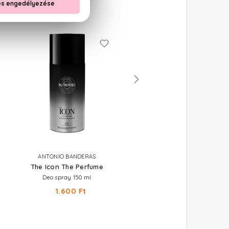
ANTONIO BANDERAS
EYÜP SABRI TUNCER
The Icon The Perfume
Perfume Jewels - Blue Mo
Deo spray 150 ml
Parfümös testpermet 250 ml
1.600 Ft
3.660 Ft