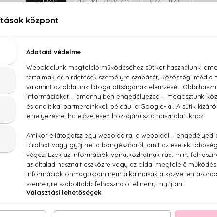
LEÍRÁS
ÉRTÉKELÉSEK (0)
SZÁLLÍTÁS
arins MEN Borotválkozás utáni bőrnyugtató gél 75
PROPANEDIOL, PENTYLENE GLYCOL, GLYCERIN, BETAINE, 1
OMER, PANTHENOL, PARFUM/FRAGRANCE, SILICA SILYLATE
COPOLYMER, ETHYLHEXYLGLYCERIN, PEG-40 HYDROGENATED
AN GUM, PISTACIA LENTISCUS (MASTIC) GUM, BUTYLENE G
ARRUBIUM VULGARE EXTRACT, RIBES NIGRUM (BLACK CU
T, PHENETHYL ALCOHOL, FURCELLARIA LUMBRICALIS
IS SAL/SEA SALT/SEL MARIN, [V4160A]