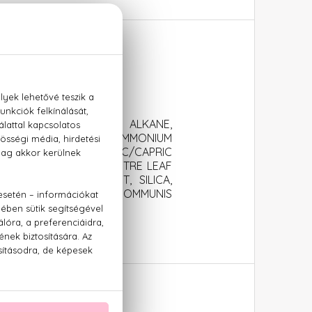
 ml
,2-HEXANEDIOL, C15-19 ALKANE,
, PPG-26-BUTETH-26, AMMONIUM
 CASTOR OIL, CAPRYLIC/CAPRIC
LYCOL, GYMNEMA SYLVESTRE LEAF
RRANT) BUD EXTRACT, SILICA,
 EXTRACT, LAPSANA COMMUNIS