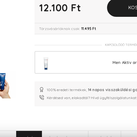
12.100 Ft
KO
Törzsvásárlóknak csak:
11.495 Ft
KAPCSOLÓDÓ TERMÉ
Men Aktív ar
100% eredeti termékek,
14 napos visszaküldési g
Kérdésed van, elakadtál? Hívd ügyfélszolgálatunkat