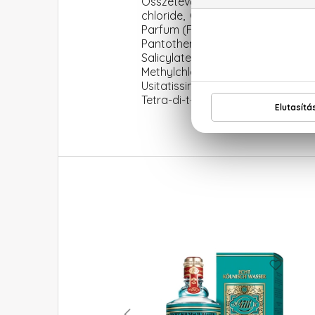
Összetevők: Aqua (Water), Cetea
chloride, Citric Acid,\nPropyle
Parfum (Fragrance),\nAmodimethic
Pantothenate, Triethylene\nGly
Salicylate, Pyridoxine HCl, T
Methylchloroisothiazolinone Me
Usitatissimum Seed Oil (Linum Usi
Tetra-di-t-butyl Hydroxyhydrocin