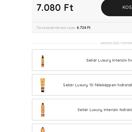
7.080 Ft
KOS
Törzsvásárlóknak csak:
6.726 Ft
KAPCSOLÓDÓ TERMÉ
Seliár Luxury Intenzív h
Seliár Luxury 15-féleképpen hidratá
Seliár Luxury Intenzív hidra