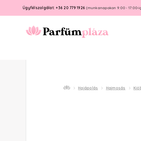
Ügyfélszolgálat: +36 20 779 1926
(munkanapokon 9:00 - 17:00-i
Hajápolás
Hajmosás
Kiö