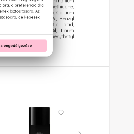
ric Triglyceride, Behentrimonium
PPG-7/3 Aminopropyl Dimethicone,
lsuccinate, Maltodextrin, Calcium
reth-5, C11-15 Pareth-9, Benzyl
 Decylene Glycol, Acetic acid,
ia Ficus-Indica Seed Oil, Linum
 Chloride, Silica, Pentaerythrityl
lutamate Diacetate