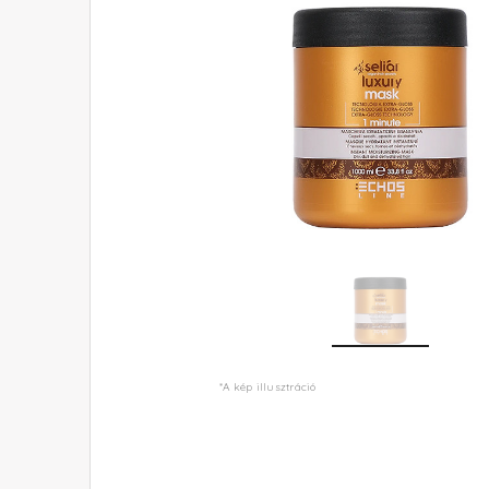
*A kép illusztráció