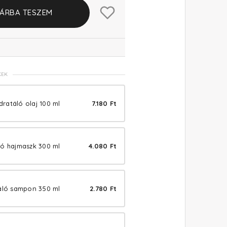
ÁRBA TESZEM
KEK
idratáló olaj 100 ml
7.180 Ft
ló hajmaszk 300 ml
4.080 Ft
táló sampon 350 ml
2.780 Ft