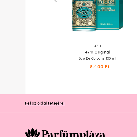
BENETTON
4711
Colors Rose
4711 Original
Eau De Toilette 50 ml
Eau De Cologne 100 ml
9.210 Ft
8.400 Ft
Fel az oldal tetejére!