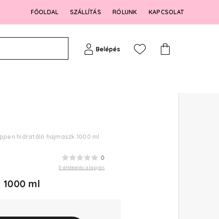
FŐOLDAL
SZÁLLÍTÁS
RÓLUNK
KAPCSOLAT
Belépés
képpen hidratáló hajmaszk 1000 ml
0
0 értékelés alapján
 1000 ml