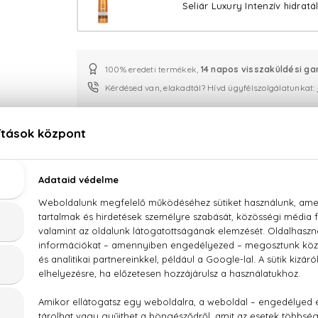
Seliár Luxury Intenzív hidrat
100% eredeti termékek,
14 napos visszaküldési ga
Kérdésed van, elakadtál? Hívd ügyfélszolgálatunkat:
LEÍRÁS
ÉRTÉKELÉSEK (0)
SZÁLLÍTÁS
ne Seliár Luxury 15-féleképpen hidratáló hajmaszk