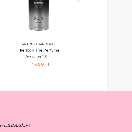
ANTONIO BANDERAS
EYÜP SABRI TUNCER
The Icon The Perfume
Perfume Jewels - Blue Mo
Deo spray 150 ml
Parfümös testpermet 250 ml
1.600 Ft
3.660 Ft
YFÉLSZOLGÁLAT