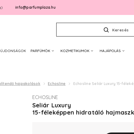
info@parfumplaza.hu
g)
Keresés
ÚJDONSÁGOK
PARFÜMÖK
KOZMETIKUMOK
HAJÁPOLÁS
blítendő hajpakolások
Echosline
Echosline Seliár Luxury 15-féle
ECHOSLINE
Seliár Luxury
15-féleképpen hidratáló hajmaszk