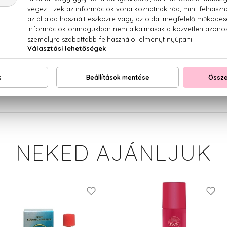
ryl Alcohol, Stearamidopropyl Dimethylamine, Caprylic/Cap
ne Glycol, Creatine, Ceteareth-30, Panthenol, Methoxy PEG/
one, Niacinamide, Isopropyl Alcohol, Sodium Starch Octeny
col, Benzyl Alcohol, Sodium Ascorbyl Phosphate, C11-15 Pa
ocopheryl\nAcetate, Phenoxyethanol, Caprylyl Glycol,
thylisothiazolinone, Argania\nSpinosa Kernel Oil, Opunt
tatissimum (Linseed) Seed Oil),\nMagnesium Nitrate, Magnesium
namate, Hydrolyzed Silk,\nEthylhexylglycerin, Tetrasodium G
NEKED AJÁNLJUK