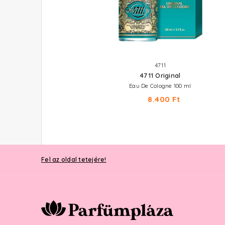
BENETTON
4711
Colors Rose
4711 Original
Eau De Toilette 50 ml
Eau De Cologne 100 ml
9.210 Ft
8.400 Ft
Fel az oldal tetejére!