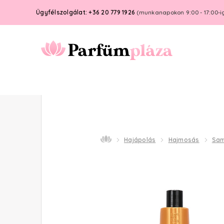
Ügyfélszolgálat: +36 20 779 1926
(munkanapokon 9:00 - 17:00-i
Hajápolás
Hajmosás
Sa