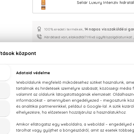
Seliár Luxury Intenzív hidrat
100% eredeti termékek,
14 napos visszaküldési ga
Kérdésed van, elakadtál? Hívd ügyfélszolgálatunkat:
LEÍRÁS
ÉRTÉKELÉSEK (0)
SZÁLLÍTÁS
osline Seliár Luxury Intenzív hidratáló sampon 35