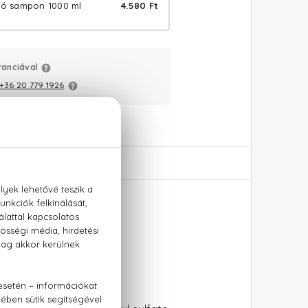
áló sampon 1000 ml
4.580 Ft
ranciával
+36 20 779 1926
0 ml