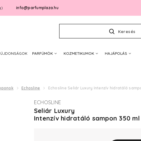
info@parfumplaza.hu
g)
Keresés
ÚJDONSÁGOK
PARFÜMÖK
KOZMETIKUMOK
HAJÁPOLÁS
mponok
Echosline
Echosline Seliár Luxury Intenzív hidratáló samp
ECHOSLINE
Seliár Luxury
Intenzív hidratáló sampon 350 ml