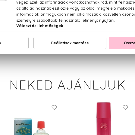
ium Lauryl Sulfate, Sodium Myreth Sulfate, Sodium Cocoam
ride, Parfum (Fragrance), Citric Acid, Guar Hydroxypropyl
, Maltodextrin, Calcium Pantothenate, Cocamide MEA, Lauret
cylate, Benzyl Alcohol, Propylene Glycol, Pyridoxine HCl, T
osa Kernel Oil, Linum Usitatissimum Seed Oil (Linum Usi
ethylisothiazolinone, Magnesium Nitrate, Magnesium Chl
rin,\nTetrasodium Glutamate Diacetate
NEKED AJÁNLJUK