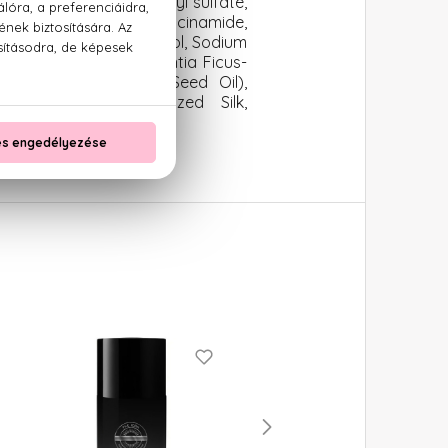
phoacetate, MIPA-lauryl sulfate,
trimonium Chloride, Niacinamide,
h-10, Triethylene Glycol, Sodium
ocopheryl Acetate, Opuntia Ficus-
tatissimum (Linseed) Seed Oil),
oride, Silica, Hydrolyzed Silk,