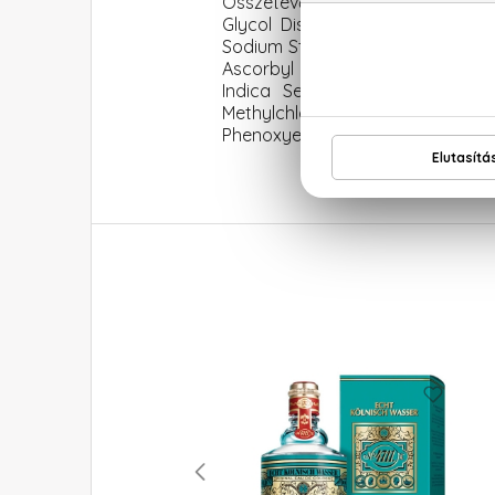
Összetevők: Aqua (Water), Ammon
Glycol Distearate,\nSodium Chlo
Sodium Starch\nOctenylsuccinate
Ascorbyl Phosphate,\nBenzyl Sali
Indica Seed Oil, Argania\nSpin
Methylchloroisothiazolinone\nM
Phenoxyethanol, Ethylhexylglyce