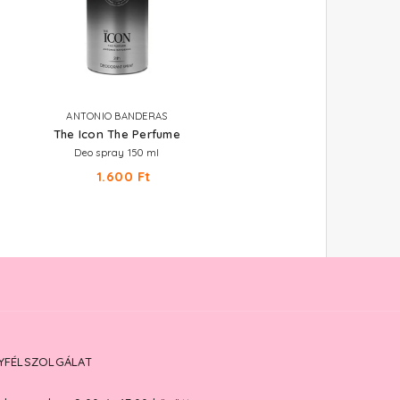
ANTONIO BANDERAS
EYÜP SABRI TUNCER
The Icon The Perfume
Perfume Jewels - Blue Mo
Deo spray 150 ml
Parfümös testpermet 250 ml
1.600 Ft
3.660 Ft
YFÉLSZOLGÁLAT