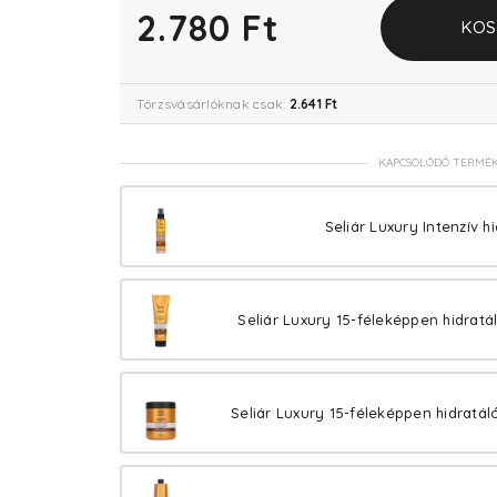
2.780 Ft
KOS
Törzsvásárlóknak csak:
2.641 Ft
KAPCSOLÓDÓ TERMÉ
Seliár Luxury Intenzív h
Seliár Luxury 15-féleképpen hidratá
Seliár Luxury 15-féleképpen hidratál