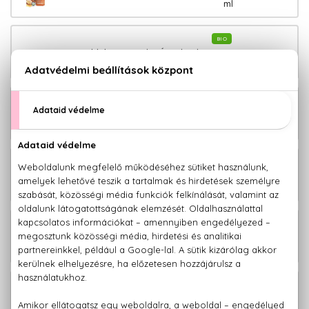
ml
BIO
4.600 Ft
Marokkói Argánolaj Éjszakai krém 50
ml
BIO
7.380 Ft
Marokkói Argánolaj Hajápoló szérum
100 ml
BIO
3.210 Ft
Marokkói Argánolaj Hajkondicionáló
265 ml
BIO
7.000 Ft
Marokkói Argánolaj Öregedésgátló
arcápoló olaj 30 ml
BIO
3.210 Ft
Marokkói Argánolaj Sampon 265 ml