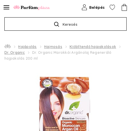
Belépés
Keresés
Hajápolás
Hajmosás
Kiöblítendő hajpakolások
Dr. Organic
Dr. Organic Marokkói Argánolaj Regeneráló
hajpakolás 200 ml