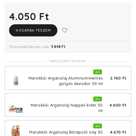
4.050 Ft
KOSÁRBA TESZEM
Törzsvásárlóknak csak:
3.848 Ft
KAPCSOLÓDÓ TERMÉKEK
BIO
2.760 Ft
Marokkói Argánolaj Alumíniummentes
golyós dezodor 50 ml
BIO
4.600 Ft
Marokkói Argánolaj Nappali krém 50
ml
BIO
4.670 Ft
Marokkói Argánolaj Bőrápoló olaj 50