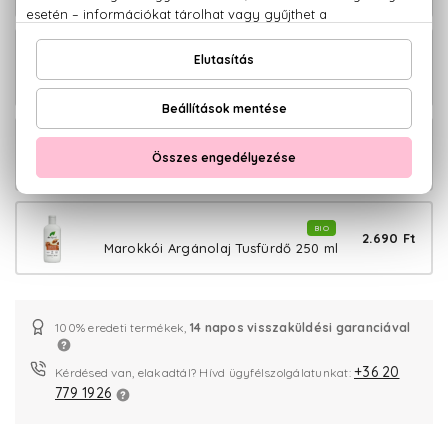
BIO
5.580 Ft
Marokkói Argánolaj
Szemkörnyékápoló szérum 30 ml
BIO
3.370 Ft
Marokkói Argánolaj Testápoló 200 ml
BIO
2.690 Ft
Marokkói Argánolaj Tusfürdő 250 ml
100% eredeti termékek,
14 napos visszaküldési garanciával
+36 20
Kérdésed van, elakadtál? Hívd ügyfélszolgálatunkat:
779 1926