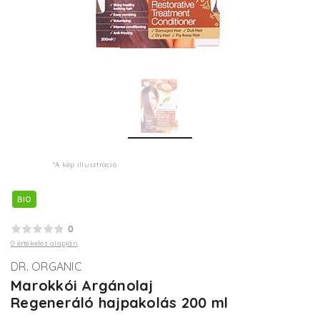
*A kép illusztráció
BIO
0
0 értékelés alapján
DR. ORGANIC
Marokkói Argánolaj
Regeneráló hajpakolás 200 ml