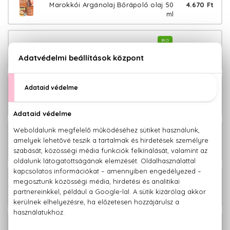
4.670 Ft
Marokkói Argánolaj Bőrápoló olaj 50
ml
BIO
4.600 Ft
Marokkói Argánolaj Éjszakai krém 50
ml
BIO
7.380 Ft
Marokkói Argánolaj Hajápoló szérum
100 ml
BIO
3.210 Ft
Marokkói Argánolaj Hajkondicionáló
265 ml
BIO
4.050 Ft
Marokkói Argánolaj Regeneráló
hajpakolás 200 ml
BIO