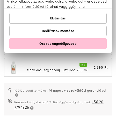
3.210 Ft
Marokkói Argánolaj Sampon 265 ml
BIO
5.580 Ft
Marokkói Argánolaj
Szemkörnyékápoló szérum 30 ml
BIO
3.370 Ft
Marokkói Argánolaj Testápoló 200 ml
BIO
2.690 Ft
Marokkói Argánolaj Tusfürdő 250 ml
100% eredeti termékek,
14 napos visszaküldési garanciával
+36 20
Kérdésed van, elakadtál? Hívd ügyfélszolgálatunkat:
779 1926