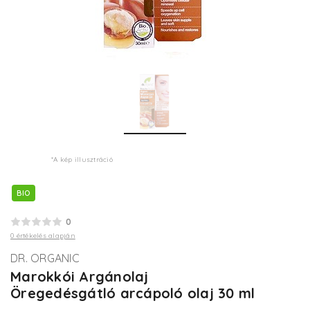
*A kép illusztráció
BIO
0
0 értékelés alapján
DR. ORGANIC
Marokkói Argánolaj
Öregedésgátló arcápoló olaj 30 ml