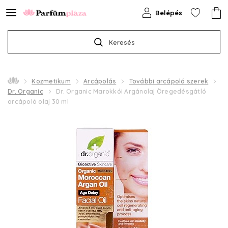
Belépés
Keresés
Kozmetikum
Arcápolás
További arcápoló szerek
Dr. Organic
Dr. Organic Marokkói Argánolaj Öregedésgátló
arcápoló olaj 30 ml