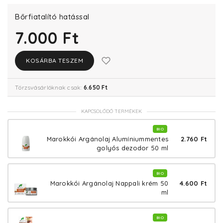
Bőrfiatalító hatással
7.000 Ft
KOSÁRBA TESZEM
Törzsvásárlóknak csak:
6.650 Ft
KAPCSOLÓDÓ TERMÉKEK
BIO
2.760 Ft
Marokkói Argánolaj Alumíniummentes
golyós dezodor 50 ml
BIO
4.600 Ft
Marokkói Argánolaj Nappali krém 50
ml
BIO