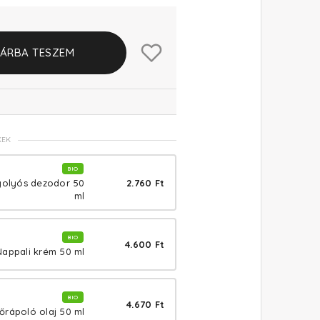
ÁRBA TESZEM
KEK
BIO
2.760 Ft
golyós dezodor 50
ml
BIO
4.600 Ft
Nappali krém 50 ml
BIO
4.670 Ft
őrápoló olaj 50 ml