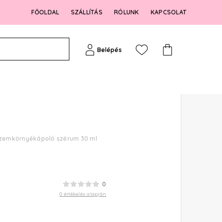
FŐOLDAL
SZÁLLÍTÁS
RÓLUNK
KAPCSOLAT
Belépés
 Szemkörnyékápoló szérum 30 ml
0
0 értékelés alapján