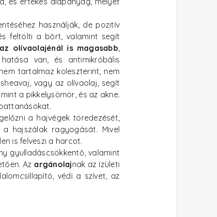
a, és értékes alapanyag, melyet
entéséhez használják, de pozitív
 feltölti a bőrt, valamint segít
az olívaolajénál is magasabb
,
 hatása van, és antimikróbális
 nem tartalmaz koleszterint, nem
heavaj, vagy az olívaolaj, segít
mint a pikkelysömör, és az akne.
a pattanásokat.
gelőzni a hajvégek töredezését,
ja a hajszálak ragyogását. Mivel
n is felveszi a harcot.
ony gyulladáscsökkentő, valamint
hetően. Az
argánolaj
nak az ízületi
omcsillapító, védi a szívet, az