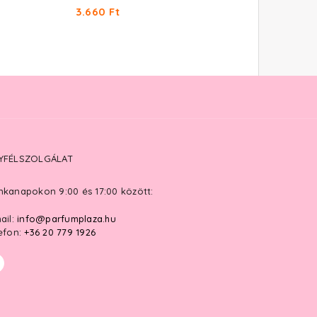
3.660 Ft
3.660 Ft
YFÉLSZOLGÁLAT
kanapokon 9:00 és 17:00 között:
ail:
info@parfumplaza.hu
efon:
+36 20 779 1926