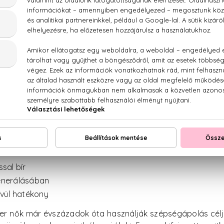
anic Marokkói Argánolaj Szemkörnyékápoló szér
ganic Argan Oil Szemkörnyékápoló szérum
az argán 
tással bír.
t, mesterséges színezéket, mesterséges illatanyagot és ár
sal bír
generálásában
vül hatékony
er nők már évszázadok óta használják szépségápolás céljá