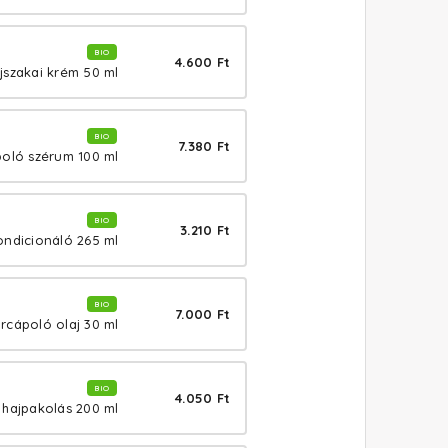
BIO
4.600 Ft
jszakai krém 50 ml
BIO
7.380 Ft
poló szérum 100 ml
BIO
3.210 Ft
ondicionáló 265 ml
BIO
7.000 Ft
rcápoló olaj 30 ml
BIO
4.050 Ft
hajpakolás 200 ml