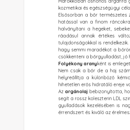
Marokkóban őshonos argánfa gyü
kozmetikai és egészségügyi célok
Elsősorban a bőr természetes zs
hatással van a finom ráncokr
halványítani a hegeket, sebeke
ráadásul annak értékes változ
tulajdonságokkal is rendelkezik
hagy semmi maradékot a bőrön, é
csökkenteni a bőrgyulladást, jó
Folyékony arany
ként is emleget
Nem csak a bőr de a haj számár
helyreállítja a különböző kémia
hihetetlen erős hidratáló ereje 
Az
argánolaj
bebizonyította, ho
segít a rossz koleszterin LDL sz
gyulladások kezelésében is nag
érrendszert és kiváló az érelmes