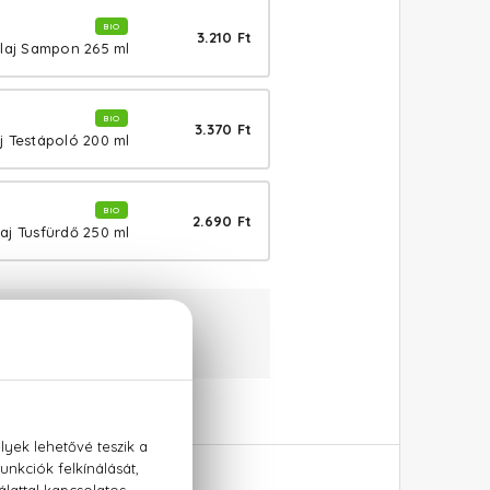
BIO
3.210 Ft
laj Sampon 265 ml
BIO
3.370 Ft
j Testápoló 200 ml
BIO
2.690 Ft
aj Tusfürdő 250 ml
ranciával
+36 20 779 1926