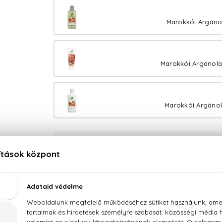
Marokkói Argáno
Marokkói Argánola
Marokkói Argánol
100% eredeti termékek,
14 napos visszaküldési ga
Kérdésed van, elakadtál? Hívd ügyfélszolgálatunkat:
LEÍRÁS
ÉRTÉKELÉSEK (0)
SZÁLLÍTÁS