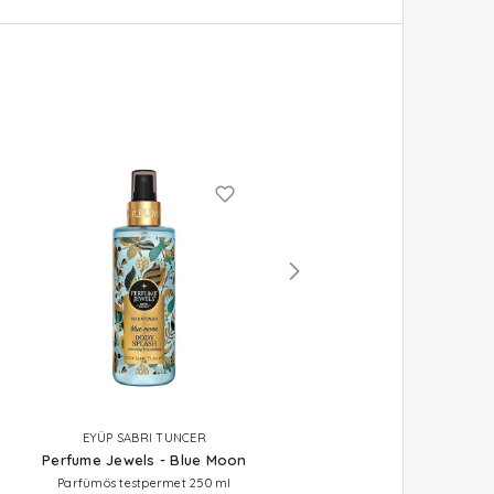
EYÜP SABRI TUNCER
EYÜP SABRI TUNCER
Perfume Jewels - Blue Moon
Perfume Jewels - Empres
Parfümös testpermet 250 ml
Parfümös testpermet 250 ml