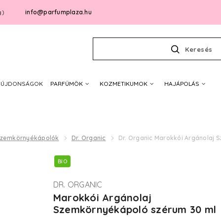
info@parfumplaza.hu
g)
Keresés
ÚJDONSÁGOK
PARFÜMÖK
KOZMETIKUMOK
HAJÁPOLÁS
zemkörnyékápolók
Dr. Organic
Dr. Organic Marokkói Argánolaj
BIO
DR. ORGANIC
Marokkói Argánolaj
Szemkörnyékápoló szérum 30 ml