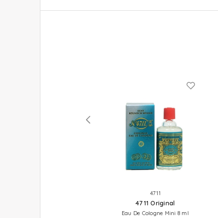
4711
4711
4711 Original
4711 Original
Eau De Cologne 100 ml
Eau De Cologne Mini 8 ml