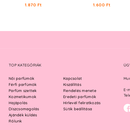
1.870 Ft
1.600 Ft
TOP KATEGÓRIÁK
ÜG
Női parfümök
Kapcsolat
Mun
Férfi parfümök
Kiszállítás
E-m
Parfüm szettek
Rendelés menete
Tel
Kozmetikumok
Eredeti parfümök
Hajápolás
Hírlevél feliratkozás
Díszcsomagolás
Sütik beállítása
Ajándék küldés
Rólunk