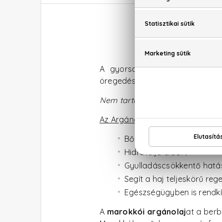
Dr. Org
A gyorsan felszívódó
Dr. Or
öregedésgátló és ránctalanító ha
Nem tartalmaz parabeneket, SLS-
Az Argánolaj hatása:
Bőrproblémák enyhítése
Hidratálja a bőrt
Gyulladáscsökkentő hatás
Segít a haj teljeskörű re
Egészségügyben is rendkí
A
marokkói argánolaj
at a berb