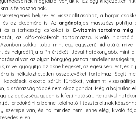
mölcseinek magjaiból vonják ki. Ez egy kifejezetten ritk
ra is felhasználnak.
írrétegének helyre- és visszaállításához, a bőrpír csökk
a és az ekcémára is. Az
argánolaj
os masszázs puhítja és
t és a terhességi csíkokat is.
E-vitamin tartalma még 
atát, az alfa-tokoferolt tartalmazza. Kiváló hidratáló
. Azonban sokkal több, mint egy egyszerű hidratáló, mivel
s helyreállítja a Ph értékét. Jóval hatékonyabb, mint a s
 hatással van az olyan bőrgyógyászati rendellenességekre, 
ik, mivel gyógyítja az akne hegeket, az égési sérülést, és 
a is nélkülözhetetlen összetevőket tartalmaz. Segít me
i kezelések okozta sérült fürtöket, valamint visszaállít
van, a szárazság többé nem okoz gondot. Még a hajhullás elle
gy az egészségügyben is kifejti hatását. Rendkívül haték
intjét leredukálni a benne található fitoszteroltnak köszön
y szerepe van, és ha mindez nem lenne elég, kiváló fájdal
zesedés ellen.