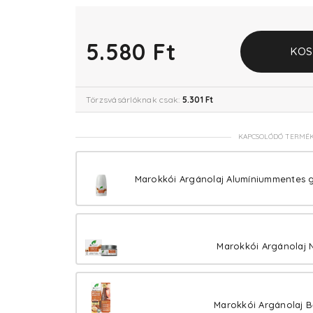
5.580 Ft
KOS
Törzsvásárlóknak csak:
5.301 Ft
KAPCSOLÓDÓ TERMÉ
Marokkói Argánolaj Alumíniummentes 
Marokkói Argánolaj 
Marokkói Argánolaj B