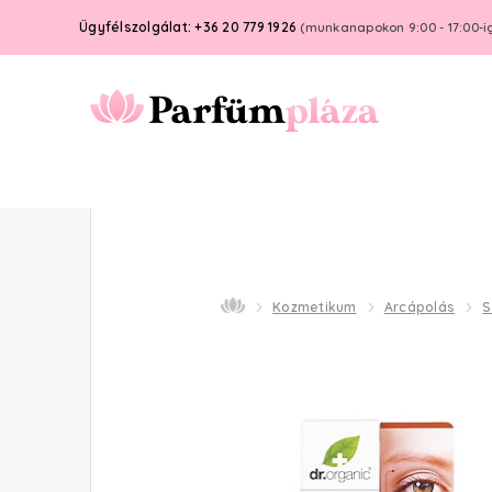
Ügyfélszolgálat: +36 20 779 1926
(munkanapokon 9:00 - 17:00-i
Kozmetikum
Arcápolás
S