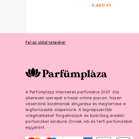
8.400 Ft
4.660 Ft
Fel az oldal tetejére!
A Parfümpláza internetes parfüméria 2007. óta
sikeresen szerepel a hazai online piacon, hiszen
vásárlóink bizalmának elnyerése és megtartása a
legfontosabb alapelvünk. A legnépszerűbb
világmárkákat forgalmazzuk és kizárólag eredeti
parfümöket kínálunk Önnek női és férfi parfümökből
egyaránt.