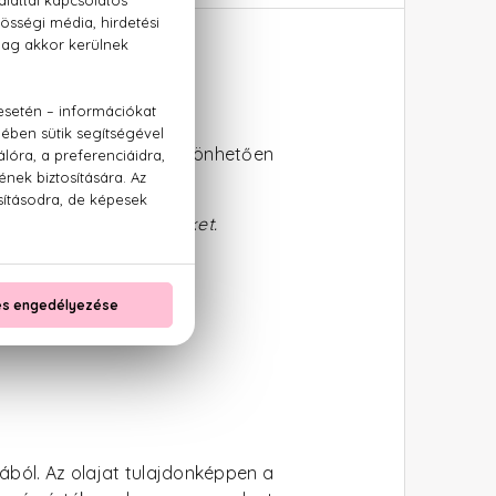
um 30 ml
dió fehérjéinek köszönhetően
talmas tartósítószereket.
ból. Az olajat tulajdonképpen a