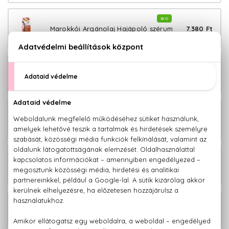
BIO
7.380 Ft
Marokkói Argánolaj Hajápoló szérum
100 ml
BIO
3.210 Ft
Marokkói Argánolaj Hajkondicionáló
265 ml
BIO
7.000 Ft
Marokkói Argánolaj Öregedésgátló
arcápoló olaj 30 ml
BIO
4.050 Ft
Marokkói Argánolaj Regeneráló
hajpakolás 200 ml
BIO
3.210 Ft
Marokkói Argánolaj Sampon 265 ml