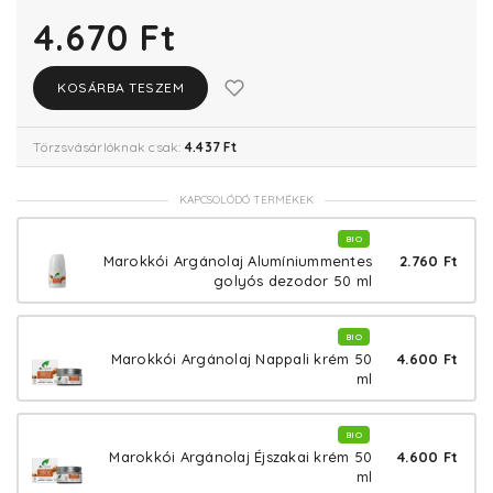
4.670 Ft
KOSÁRBA TESZEM
Törzsvásárlóknak csak:
4.437 Ft
KAPCSOLÓDÓ TERMÉKEK
BIO
2.760 Ft
Marokkói Argánolaj Alumíniummentes
golyós dezodor 50 ml
BIO
4.600 Ft
Marokkói Argánolaj Nappali krém 50
ml
BIO
4.600 Ft
Marokkói Argánolaj Éjszakai krém 50
ml