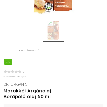
*A kép illusztráció
BIO
0
0 értékelés alapján
DR. ORGANIC
Marokkói Argánolaj
Bőrápoló olaj 50 ml