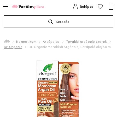
Belépés
Keresés
Kozmetikum
Arcápolás
További arcápoló szerek
Dr. Organic
Dr. Organic Marokkói Argánolaj Bőrápoló olaj 50 ml