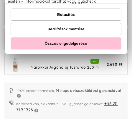
BIO
5.580 Ft
Marokkói Argánolaj
Szemkörnyékápoló szérum 30 ml
BIO
3.370 Ft
Marokkói Argánolaj Testápoló 200 ml
BIO
2.690 Ft
Marokkói Argánolaj Tusfürdő 250 ml
100% eredeti termékek,
14 napos visszaküldési garanciával
+36 20
Kérdésed van, elakadtál? Hívd ügyfélszolgálatunkat:
779 1926