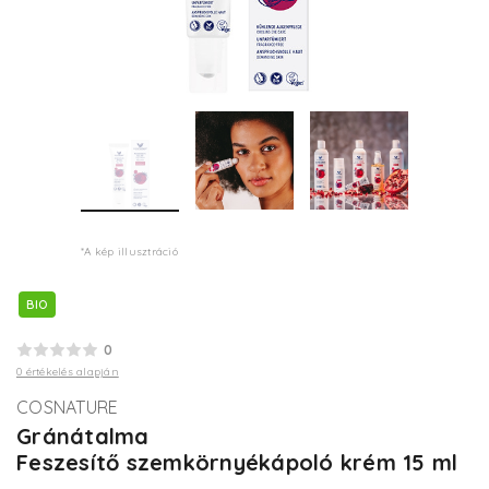
*A kép illusztráció
BIO
0
0 értékelés alapján
COSNATURE
Gránátalma
Feszesítő szemkörnyékápoló krém 15 ml