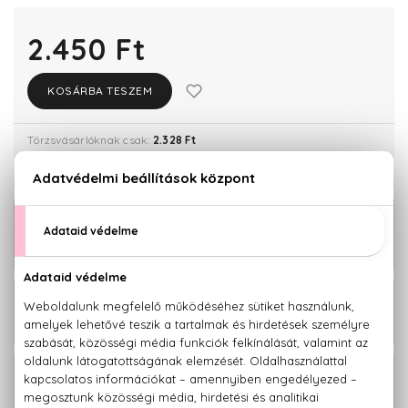
2.450 Ft
KOSÁRBA TESZEM
Törzsvásárlóknak csak:
2.328 Ft
KAPCSOLÓDÓ TERMÉKEK
BIO
1.650 Ft
Gránátalma Volumennövelő
kondícionáló 250 ml
BIO
2.350 Ft
Gránátalma Anti-aging szérum 30 ml
BIO
2.760 Ft
Gránátalma Regeneráló olaj 100 ml