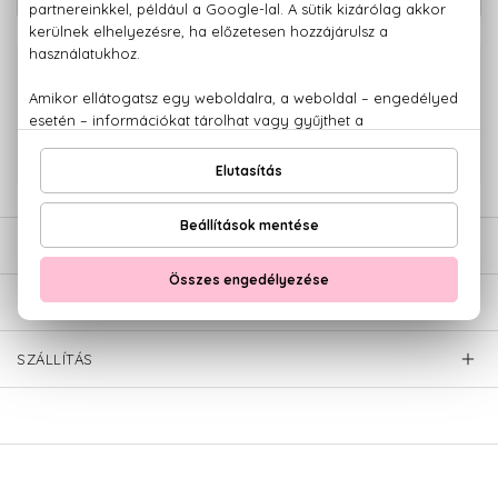
100% eredeti termékek,
14 napos visszaküldési garanciával
+36 20
Kérdésed van, elakadtál? Hívd ügyfélszolgálatunkat:
779 1926
LEÍRÁS
ÉRTÉKELÉSEK (0)
SZÁLLÍTÁS