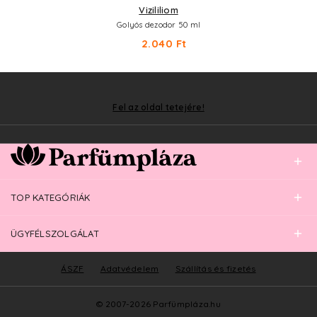
Vizililiom
Golyós dezodor 50 ml
2.040 Ft
Fel az oldal tetejére!
TOP KATEGÓRIÁK
ÜGYFÉLSZOLGÁLAT
ÁSZF
Adatvédelem
Szállítás és fizetés
© 2007-2026 Parfümpláza.hu