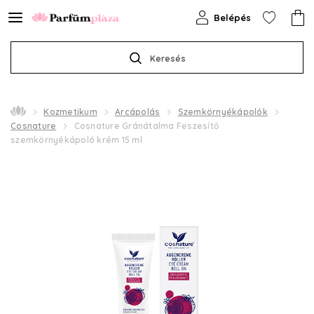
Belépés
Keresés
Kozmetikum
Arcápolás
Szemkörnyékápolók
Cosnature
Cosnature Gránátalma Feszesítő
szemkörnyékápoló krém 15 ml