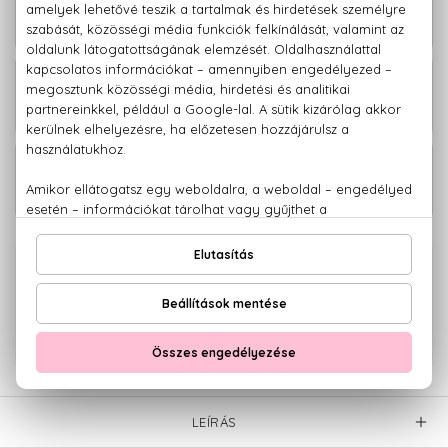
L'eau D'Issey Utántölthető Eau De
21.950 Ft -
Parfum
tól
15.870 Ft -
L'eau D'Issey Eau De Toilette
tól
L'eau D'Issey Eau De Parfum
31.720 Ft
Utántöltő 75 ml
100% eredeti termékek,
14 napos visszaküldési garanciával
+36 20
Kérdésed van, elakadtál? Hívd ügyfélszolgálatunkat:
779 1926
LEÍRÁS