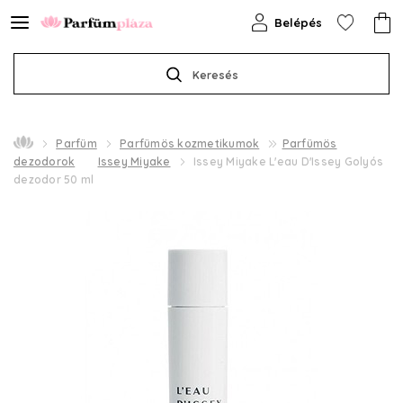
Belépés
Keresés
Parfüm
Parfümös kozmetikumok
Parfümös
dezodorok
Issey Miyake
Issey Miyake L'eau D'Issey Golyós
dezodor 50 ml