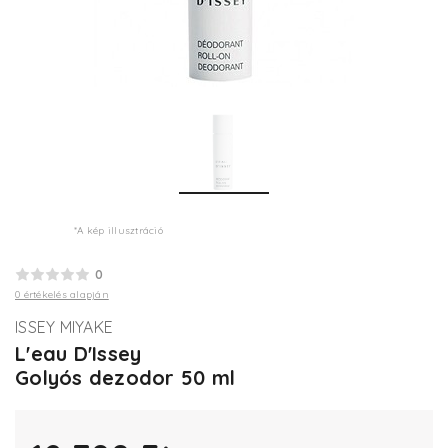
*A kép illusztráció
0
0 értékelés alapján
ISSEY MIYAKE
L'eau D'Issey
Golyós dezodor 50 ml