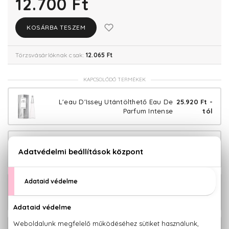
12.700 Ft
KOSÁRBA TESZEM
Törzsvásárlóknak csak:
12.065 Ft
KAPCSOLÓDÓ TERMÉKEK
L'eau D'Issey Utántölthető Eau De
25.920 Ft -
Parfum Intense
tól
L'eau D'Issey Eau De Parfum Intense
48.540 Ft
Utántöltő 150 ml
L'eau D'Issey Deo spray 100 ml
14.930 Ft