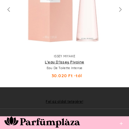
ISSEY MIYAKE
L'eau D'Issey Pivoine
Eau De Toilette Intense
30.020 Ft -tól
Fel az oldal tetejére!