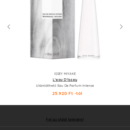
ISSEY MIYAKE
L'eau D'Issey
Utántölthető Eau De Parfum Intense
25.920 Ft -tól
Fel az oldal tetejére!