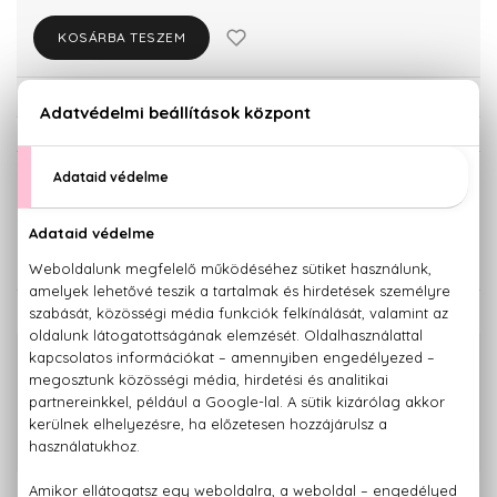
KOSÁRBA TESZEM
Törzsvásárlóknak csak:
28.519 Ft
KISZERELÉS KIVÁLASZTÁSA
50 ml
100 ml
30.020 Ft
39.900 Ft
KAPCSOLÓDÓ TERMÉKEK
100% eredeti termékek,
14 napos visszaküldési garanciával
+36 20
Kérdésed van, elakadtál? Hívd ügyfélszolgálatunkat:
779 1926