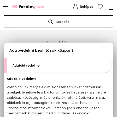
Belépés
Keresés
AIL-VAL
Sajnos jelenleg a márka egyetlen terméke sem
érhető el.
Termékajánlataink megtekintéséhez válasszon az
alábbi kategóriák közül:
PARFÜMÖK
KOZMETIKUMOK
SMINK
HAJÁPOLÁS