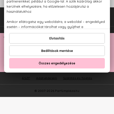
Fel az oldal tetejére!
TOP KATEGÓRIÁK
ÜGYFÉLSZOLGÁLAT
ÁSZF
Adatvédelem
Szállítás és fizetés
© 2007-2026 Parfümpláza.hu