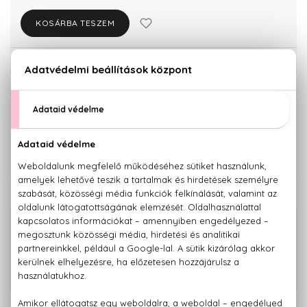
KOSÁRBA TESZEM
Törzsvásárlóknak csak:
10.251 Ft
KISZERELÉS KIVÁLASZTÁSA
Teszter 100 ml
10.790 Ft
KAPCSOLÓDÓ TERMÉKEK
100% eredeti termékek,
14 napos visszaküldési garanciával
+36 20
Kérdésed van, elakadtál? Hívd ügyfélszolgálatunkat:
779 1926