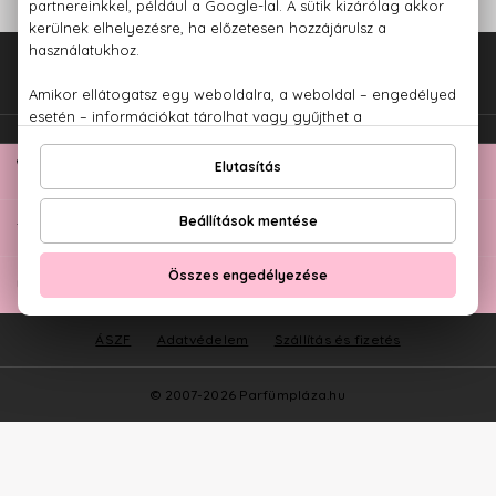
Fel az oldal tetejére!
TOP KATEGÓRIÁK
ÜGYFÉLSZOLGÁLAT
ÁSZF
Adatvédelem
Szállítás és fizetés
© 2007-2026 Parfümpláza.hu