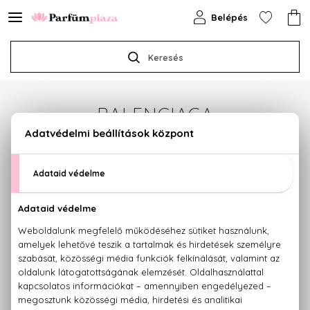
Belépés
Keresés
BALENCIAGA
Sajnos jelenleg a márka egyetlen terméke sem
érhető el.
Termékajánlataink megtekintéséhez válasszon az
alábbi kategóriák közül:
PARFÜMÖK
KOZMETIKUMOK
SMINK
HAJÁPOLÁS