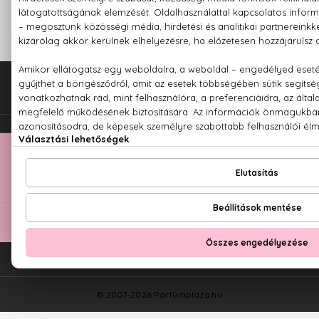
MÉG TÖBB AKCIÓS PARFÜM:
#MODUL::PRODUCT$20061,20662,25084,24077,454#
Fel az oldal tetejére!
TOP KATEGÓRIÁK
ÜGYFÉLSZOLGÁLAT
ÁSZF
Adatvédelem
Szállítás és fizetés
© 2007-2026 Parfümpláza.hu