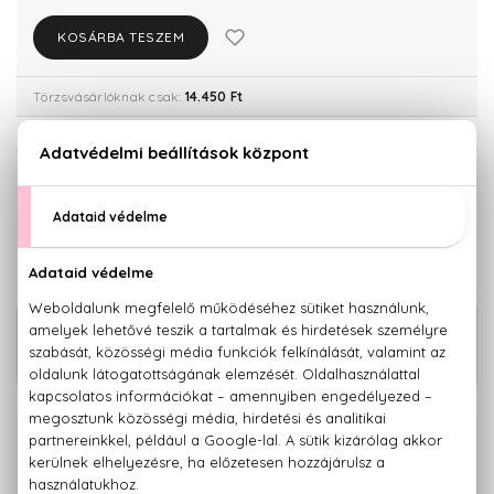
KOSÁRBA TESZEM
Törzsvásárlóknak csak:
14.450 Ft
KISZERELÉS KIVÁLASZTÁSA
100 ml
15.210 Ft
KAPCSOLÓDÓ TERMÉKEK
12.310 Ft -
Place Vendôme Eau De Toilette
tól
100% eredeti termékek,
14 napos visszaküldési garanciával
+36 20
Kérdésed van, elakadtál? Hívd ügyfélszolgálatunkat: