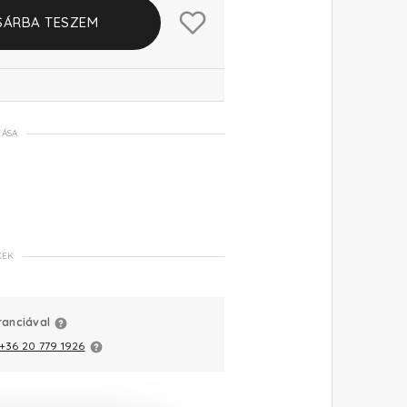
SÁRBA TESZEM
TÁSA
KEK
ranciával
+36 20 779 1926