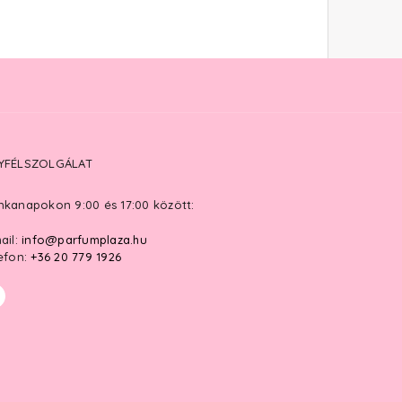
YFÉLSZOLGÁLAT
kanapokon 9:00 és 17:00 között:
ail:
info@parfumplaza.hu
efon:
+36 20 779 1926