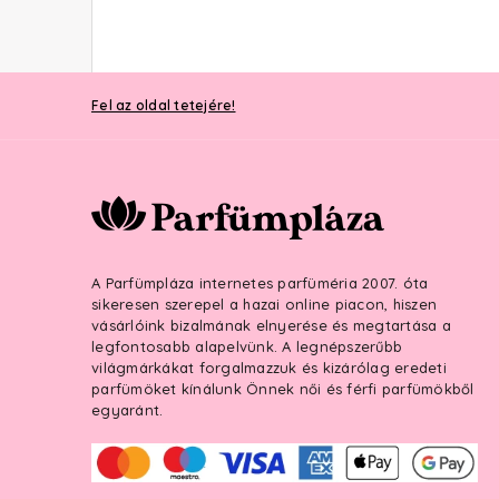
Fel az oldal tetejére!
A Parfümpláza internetes parfüméria 2007. óta
sikeresen szerepel a hazai online piacon, hiszen
vásárlóink bizalmának elnyerése és megtartása a
legfontosabb alapelvünk. A legnépszerűbb
világmárkákat forgalmazzuk és kizárólag eredeti
parfümöket kínálunk Önnek női és férfi parfümökből
egyaránt.