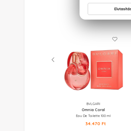
BVLGARI
BVLGARI
Omnia Paraiba
Omnia Coral
Eau De Toilette
Eau De Toilette 100 ml
53.350 Ft -tól
34.470 Ft