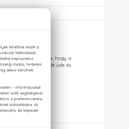
de nem gondolták volna, hogy a
fűszerek és a csokoládé üde és