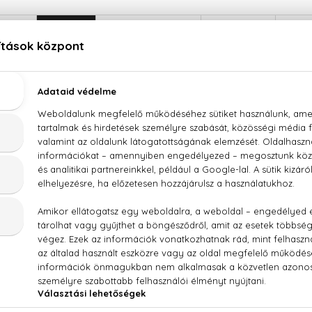
LEÍRÁS
ÉRTÉKELÉSEK (0)
SZÁLLÍTÁS
Bvlgari Omnia Golden Citrine Eau De Toilette
ervezői, hogy az
Omnia
sorozat ilyen sikernek örvend, 
a
ennyire meghatározó lesz. A tisztán orientális
parfüm
a 
rr felé. Misztikus illata elvarázsolja a hétköznapokat.
g, benzoeviasz