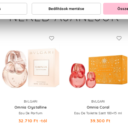
NEKED AJÁNLJUK
BVLGARI
BVLGARI
Omnia Crystalline
Omnia Coral
Eau De Parfum
Eau De Toilette Szett 100+15 ml
32.710 Ft -tól
39.300 Ft