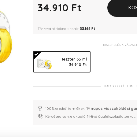
34.910 Ft
KO
Törzsvásárlóknak csak:
33.165 Ft
KISZERELÉS KIVÁLASZ
Teszter 65 ml
34.910 Ft
KAPCSOLÓDÓ TERMÉ
100% eredeti termékek,
14 napos visszaküldési ga
Kérdésed van, elakadtál? Hívd ügyfélszolgálatunkat: