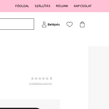
FŐOLDAL
SZÁLLÍTÁS
RÓLUNK
KAPCSOLAT
Belépés
0
0 értékelés alapján