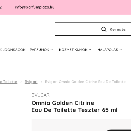
info@parfumplaza.hu
g)
Keresés
ÚJDONSÁGOK
PARFÜMÖK
KOZMETIKUMOK
HAJÁPOLÁS
e Toilette
Bvlgari
Bvlgari Omnia Golden Citrine Eau De Toilette
BVLGARI
Omnia Golden Citrine
Eau De Toilette Teszter 65 ml