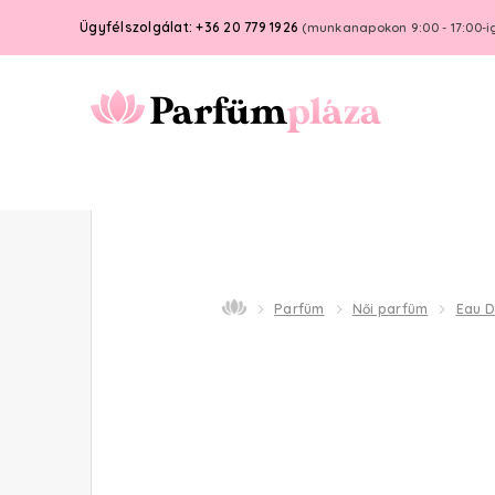
Ügyfélszolgálat: +36 20 779 1926
(munkanapokon 9:00 - 17:00-i
Parfüm
Női parfüm
Eau D