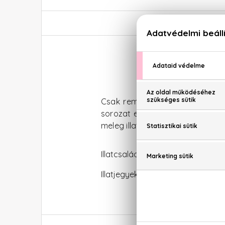
Csak remélni merték a
Bvlgari
t
sorozat első
parfüm
je, az
Omni
meleg illatorgiáját árasztják az o
Illatcsalád: Virágos
Illatjegyek: mandarin, ylang-ylan