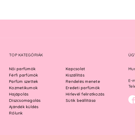
TOP KATEGÓRIÁK
ÜG
Női parfümök
Kapcsolat
Mun
Férfi parfümök
Kiszállítás
E-m
Parfüm szettek
Rendelés menete
Tel
Kozmetikumok
Eredeti parfümök
Hajápolás
Hírlevél feliratkozás
Díszcsomagolás
Sütik beállítása
Ajándék küldés
Rólunk