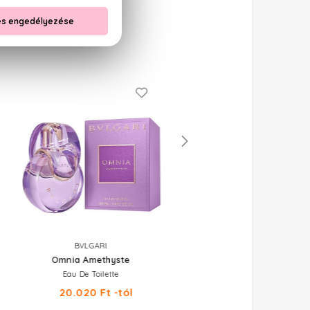
BVLGARI
BVLGARI
Omnia Amethyste
Omnia Crystalline
Eau De Toilette
Eau De Toilette
20.020 Ft -tól
29.640 Ft -tól