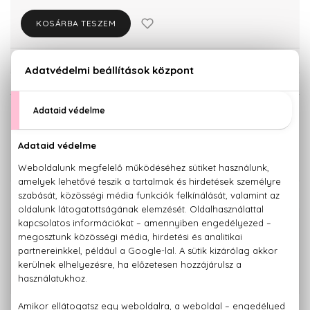
KOSÁRBA TESZEM
Törzsvásárlóknak csak:
13.357 Ft
KISZERELÉS KIVÁLASZTÁSA
Teszter 100 ml
100 ml
12.310 Ft
14.060 Ft
KAPCSOLÓDÓ TERMÉKEK
100% eredeti termékek,
14 napos visszaküldési garanciával
+36 20
Kérdésed van, elakadtál? Hívd ügyfélszolgálatunkat:
779 1926