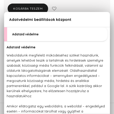
KOSÁRBA TESZEM
Törzsvásárlóknak csak:
10.251 Ft
KAPCSOLÓDÓ TERMÉKEK
24.410 Ft -
Declaration Eau De Toilette
tól
100% eredeti termékek,
14 napos visszaküldési garanciával
+36 20
Kérdésed van, elakadtál? Hívd ügyfélszolgálatunkat:
779 1926
LEÍRÁS