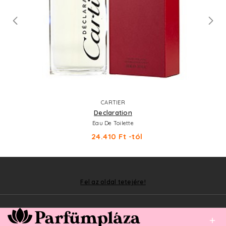
CARTIER
Declaration
Eau De Toilette
24.410 Ft -tól
Fel az oldal tetejére!